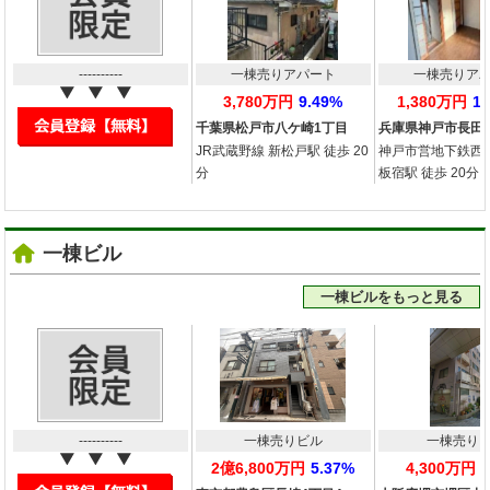
----------
一棟売りアパート
一棟売りア
3,780万円
9.49%
1,380万円
1
千葉県松戸市八ケ崎1丁目
兵庫県神戸市長田
JR武蔵野線 新松戸駅 徒歩 20
神戸市営地下鉄西
分
板宿駅 徒歩 20分
一棟ビル
一棟ビルをもっと見る
----------
一棟売りビル
一棟売り
2億6,800万円
5.37%
4,300万円