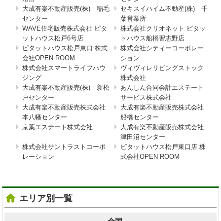
大成有楽不動産販売(株) 稲毛
セキスイハイム不動産(株) 千
センター
葉営業所
WAVE住宅販売株式会社 ピタ
株式会社クリオネット ピタッ
ットハウス松戸6号店
トハウス船橋習志野店
ピタットハウス松戸東口 株式
株式会社シティーコーポレー
会社OPEN ROOM
ション
株式会社スマートライフハウ
ヴィヴィレリビングストック
ジング
株式会社
大成有楽不動産販売(株) 新松
あんしん合同会計エステート
戸センター
サービス株式会社
大成有楽不動産販売株式会社
大成有楽不動産販売株式会社
本八幡センター
船橋センター
京葉エステート株式会社
大成有楽不動産販売株式会社
津田沼センター
株式会社サントラストコーポ
ピタットハウス松戸東口店 株
レーション
式会社OPEN ROOM
エリア別一覧