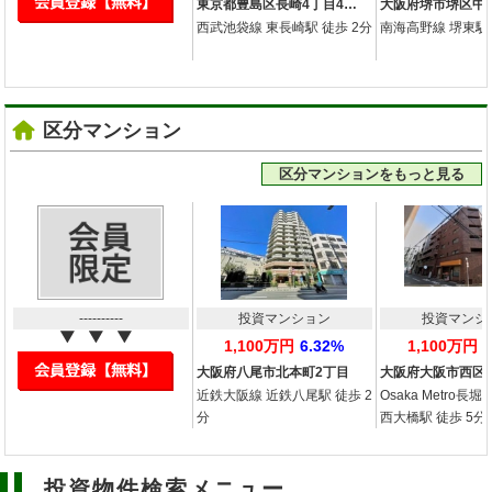
東京都豊島区長崎4丁目4…
大阪府堺市堺区中
西武池袋線 東長崎駅 徒歩 2分
南海高野線 堺東駅 
区分マンション
区分マンションをもっと見る
----------
投資マンション
投資マンシ
1,100万円
6.32%
1,100万円
大阪府八尾市北本町2丁目
大阪府大阪市西区
近鉄大阪線 近鉄八尾駅 徒歩 2
Osaka Metro長
分
西大橋駅 徒歩 5分
投資物件検索メニュー