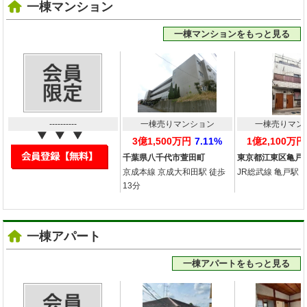
一棟マンション
一棟マンションをもっと見る
----------
一棟売りマンション
一棟売りマン
3億1,500万円
7.11%
1億2,100万円
千葉県八千代市萱田町
東京都江東区亀戸
京成本線 京成大和田駅 徒歩
JR総武線 亀戸駅 徒
13分
一棟アパート
一棟アパートをもっと見る