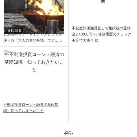
飯能ベース｜飯能・青梅で田舎暮ら
不動産評価額見直しで相続税の還付
し別荘やリゾートオフィスとしても
金2,400万円!? / 修繕履歴のチェック
使える「大人の遊び基地」でデュア
不足で大惨事 他
ルライフ
不動産投資ローン・融資の基礎知
識・知っておきたいこと
-PR-