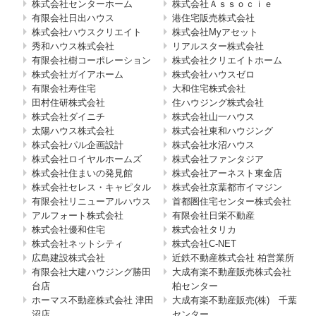
株式会社センターホーム
株式会社Ａｓｓｏｃｉｅ
有限会社日出ハウス
港住宅販売株式会社
株式会社ハウスクリエイト
株式会社Myアセット
秀和ハウス株式会社
リアルスター株式会社
有限会社樹コーポレーション
株式会社クリエイトホーム
株式会社ガイアホーム
株式会社ハウスゼロ
有限会社寿住宅
大和住宅株式会社
田村住研株式会社
住ハウジング株式会社
株式会社ダイニチ
株式会社山一ハウス
太陽ハウス株式会社
株式会社東和ハウジング
株式会社パル企画設計
株式会社水沼ハウス
株式会社ロイヤルホームズ
株式会社ファンタジア
株式会社住まいの発見館
株式会社アーネスト東金店
株式会社セレス・キャピタル
株式会社京葉都市イマジン
有限会社リニューアルハウス
首都圏住宅センター株式会社
アルフォート株式会社
有限会社日栄不動産
株式会社優和住宅
株式会社タリカ
株式会社ネットシティ
株式会社C-NET
広島建設株式会社
近鉄不動産株式会社 柏営業所
有限会社大建ハウジング勝田
大成有楽不動産販売株式会社
台店
柏センター
ホーマス不動産株式会社 津田
大成有楽不動産販売(株) 千葉
沼店
センター