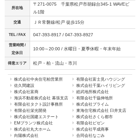
〒271-0075 千葉県松戸市胡録台345-1 WAVEビ
所在地
ル1階
ＪＲ常磐線/松戸 徒歩15分
交通
047-393-8917 / 047-393-8927
TEL / FAX
営業時間 /
10:00～20:00 / 水曜日・夏季休暇・年末年始
定休日
松戸・柏・流山・市川
得意エリア
株式会社中央住宅柏営業所
有限会社富士見ハウジング
佐久間建設
株式会社千葉ハイリビング
株式会社富商
総武地所株式会社
海浜不動産株式会社 幕張支店
有限会社千協伸地所
有限会社タクト設計事務所
株式会社プライム
有限会社栄光開発
東海住宅株式会社 臼井支店
株式会社国建エステート
株式会社さくら都市
EMプランツ株式会社
有限会社ビゼン
株式会社丸大ホーム
株式会社平成商事
向陽株式会社
合同会社なごみ