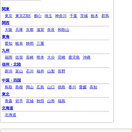
関東
東京
東京23区
都心
埼玉
神奈川
千葉
茨城
栃木
群馬
関西
大阪
兵庫
京都
滋賀
奈良
和歌山
東海
愛知
岐阜
静岡
三重
九州
福岡
佐賀
長崎
熊本
大分
宮崎
鹿児島
沖縄
信州・北陸
新潟
富山
石川
福井
山梨
長野
中国・四国
鳥取
島根
岡山
広島
山口
徳島
香川
愛媛
高知
東北
青森
岩手
宮城
秋田
山形
福島
北海道
北海道