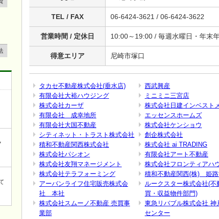
資
TEL / FAX
06-6424-3621 / 06-6424-3622
営業時間 / 定休日
10:00～19:00 / 毎週水曜日・
法
得意エリア
尼崎市塚口
タカセ不動産株式会社(垂水店)
西武興産
有限会社大裕ハウジング
ミニミニ三宮店
株式会社カーザ
株式会社日建インベスト
有限会社 成幸地所
エッセンスホームズ
有限会社大国不動産
株式会社ケンショウ
シティネット・トラスト株式会社
創企株式会社
ク
積和不動産関西株式会社
株式会社 ai TRADING
株式会社パシオン
有限会社アート不動産
株式会社友翔マネージメント
株式会社フロンティアハ
株式会社テラフォーミング
積和不動産関西(株) 姫
て
アーバンライフ住宅販売株式会
ルークスター株式会社(不
社 本社
買・収益物件部門)
株式会社スムーノ不動産 売買事
東急リバブル株式会社 神
業部
センター