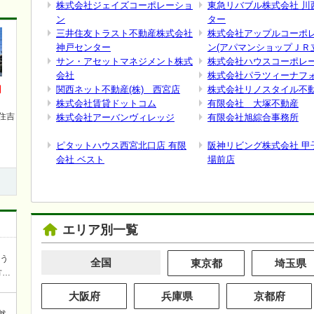
株式会社ジェイズコーポレーショ
東急リバブル株式会社 川
ン
ター
三井住友トラスト不動産株式会社
株式会社アップルコーポ
神戸センター
ン(アパマンショップＪＲ
サン・アセットマネジメント株式
株式会社ハウスコーポレ
会社
株式会社パラツィーナフ
円
関西ネット不動産(株) 西宮店
株式会社リノスタイル不
株式会社賃貸ドットコム
有限会社 大塚不動産
住吉
株式会社アーバンヴィレッジ
有限会社旭綜合事務所
ピタットハウス西宮北口店 有限
阪神リビング株式会社 甲
会社 ベスト
場前店
エリア別一覧
ろう
全国
東京都
埼玉県
方を
談
大阪府
兵庫県
京都府