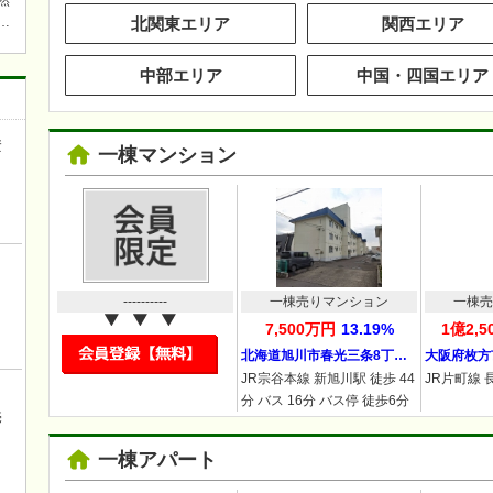
然
北関東エリア
関西エリア
焚
中部エリア
中国・四国エリア
ら近
ワ
キチ
資
一棟マンション
き
----------
一棟売りマンション
一棟売
7,500万円
13.19%
1億2,
北海道旭川市春光三条8丁…
大阪府枚方
JR宗谷本線 新旭川駅 徒歩 44
JR片町線 
ロ
分 バス 16分 バス停 徒歩6分
売
一棟アパート