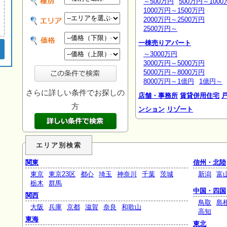
～500万円
500万円～1000
1000万円～1500万円
2000万円～2500万円
2500万円～
一棟売りアパート
～3000万円
3000万円～5000万円
5000万円～8000万円
8000万円～1億円
1億円～
さらに詳しい条件でお探しの
店舗・事務所
賃貸併用住宅
方
ンション
リゾート
エリア別検索
関東
信州・北陸
東京
東京23区
都心
埼玉
神奈川
千葉
茨城
新潟
富
栃木
群馬
中国・四国
関西
鳥取
島
大阪
兵庫
京都
滋賀
奈良
和歌山
高知
東海
東北