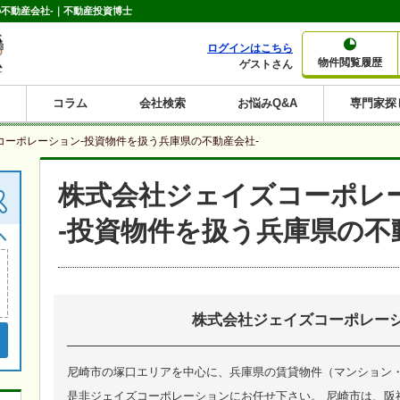
不動産会社-｜不動産投資博士
ログインはこちら
物件閲覧履歴
ゲストさん
コラム
会社検索
お悩みQ&A
専門家探
大家さんコラム
賃貸経営コラム
購入コラム
売却コラム
コーポレーション-投資物件を扱う兵庫県の不動産会社-
種別から収益物件を探す
利回りから収益物件を探す
株式会社ジェイズコーポレ
一棟売りマンション
一棟売りアパート
ホテルペンション
投資マンション
一棟売りビル
店舗・事務所
賃貸併用住宅
工場・倉庫
戸建賃貸
新築住宅
土地
利回り10%以上
利回り11%以上
利回り12%以上
利回り13%以上
利回り14%以上
利回り15%以上
利回り16%以上
利回り7%以上
利回り8%以上
利回り9%以上
-投資物件を扱う兵庫県の不
株式会社ジェイズコーポレー
尼崎市の塚口エリアを中心に、兵庫県の賃貸物件（マンション
是非ジェイズコーポレーションにお任せ下さい。 尼崎市は、阪