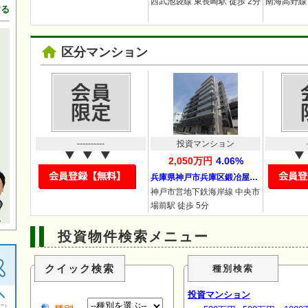
西武池袋線 東長崎駅 徒歩 2分
南海高野線 
する
区分マンション
----------
投資マンション
2,050万円
4.06%
兵庫県神戸市兵庫区鍛冶屋…
神戸市営地下鉄海岸線 中央市
場前駅 徒歩 5分
投資物件検索メニュー
クイック検索
種別検索
投資マンション