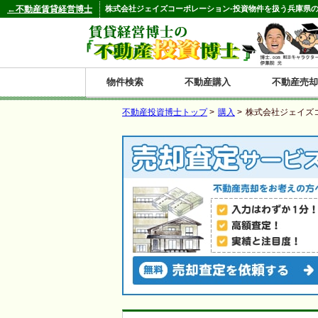
←不動産賃貸経営博士
株式会社ジェイズコーポレーション-投資物件を扱う兵庫県の
物件検索
不動産購入
不動産売却
不動産投資博士トップ
>
購入
>
株式会社ジェイズ
都道府県別の収益物件一覧
北
東
関
信
東
関
中
九
神奈川
和歌山
鹿児島
青森
秋田
岩手
宮城
山形
福島
東京
埼玉
千葉
茨城
栃木
群馬
新潟
富山
石川
福井
長野
山梨
静岡
愛知
岐阜
三重
大阪
兵庫
京都
滋賀
奈良
鳥取
岡山
島根
広島
山口
香川
徳島
愛媛
高知
福岡
佐賀
長崎
熊本
大分
宮崎
沖縄
海
北
東
州・
海
西
国・
州
道
北
四
陸
国