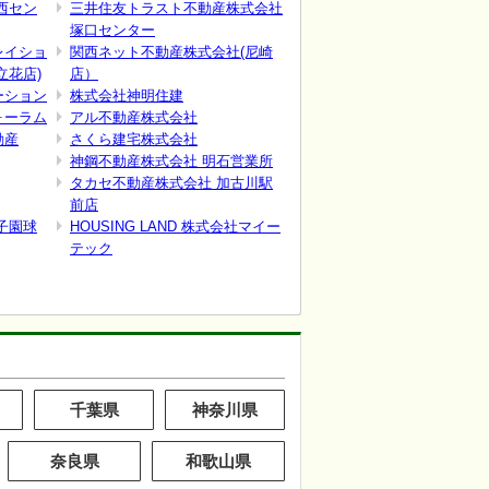
西セン
三井住友トラスト不動産株式会社
塚口センター
レイショ
関西ネット不動産株式会社(尼崎
立花店)
店）
ーション
株式会社神明住建
ォーラム
アル不動産株式会社
動産
さくら建宅株式会社
神鋼不動産株式会社 明石営業所
タカセ不動産株式会社 加古川駅
前店
子園球
HOUSING LAND 株式会社マイー
テック
千葉県
神奈川県
奈良県
和歌山県