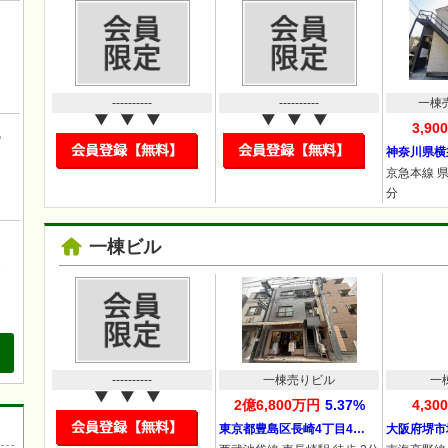
！
こ
----------
----------
一棟
3,9
の
神奈川県横
京急本線 県
分
、
一棟ビル
も
----------
一棟売りビル
一
2億6,800万円
5.37%
4,3
東京都豊島区長崎4丁目4…
大阪府堺市