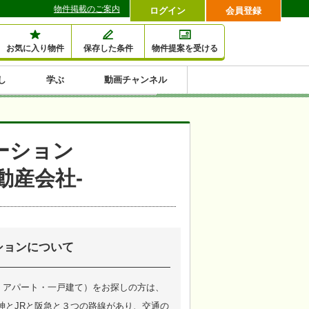
物件掲載のご案内
ログイン
会員登録
お気に入り物件
保存した条件
物件提案を受ける
し
学ぶ
動画チャンネル
セミナー情報検索
滞納・退去
相続・税金
金融・保険
空室対策
賃貸管理
土地活用
口コミ
特集から収益物件を探す
ーション
1,000万円以下小額投
早い者勝ち東京23区
10%以上アパート投
現況満室で安心物件
人気の築浅・新築物
動産会社-
資
資
件
内
ションについて
・アパート・一戸建て）をお探しの方は、
神とJRと阪急と３つの路線があり、交通の