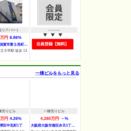
売りアパート
----------
00万円
8.86%
須賀市富士見町…
立大学駅 徒歩 13
一棟ビルをもっと見る
棟売りビル
一棟売りビル
00万円
4.26%
4,280万円
－%
堺区中瓦町1丁
大阪府大阪市港区弁天3丁…