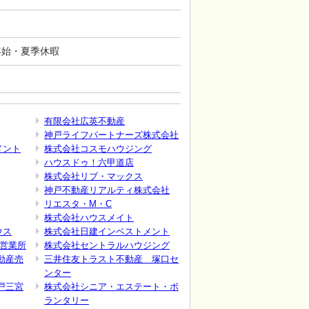
年末年始・夏季休暇
有限会社広英不動産
神戸ライフパートナーズ株式会社
メント
株式会社コスモハウジング
ハウスドゥ！六甲道店
株式会社リブ・マックス
神戸不動産リアルティ株式会社
リエスタ・M・C
株式会社ハウスメイト
ウス
株式会社日建インベストメント
路営業所
株式会社セントラルハウジング
動産売
三井住友トラスト不動産 塚口セ
ンター
戸三宮
株式会社シニア・エステート・ボ
ランタリー