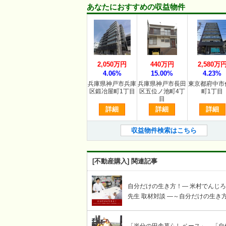
あなたにおすすめの収益物件
2,050万円
440万円
2,580万
4.06%
15.00%
4.23%
兵庫県神戸市兵庫
兵庫県神戸市長田
東京都府中市
区鍛冶屋町1丁目
区五位ノ池町4丁
町1丁目
目
詳細
詳細
詳細
収益物件検索はこちら
[不動産購入] 関連記事
自分だけの生き方！― 米村でんじ
先生 取材対談 ―～自分だけの生き
謳歌する賢者への岩崎せいじ取材対
コーナー～