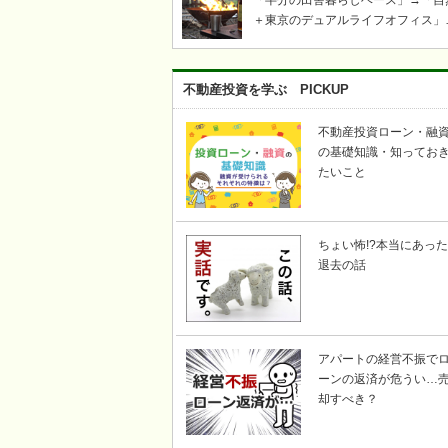
「半分の田舎暮らしベース」→「自
＋東京のデュアルライフオフィス」
「ツリーハウス・芝生・ウッドデッ
キ」「奥多摩・青梅飯能キャンプ・
き火・薪ストーブ」etc……東京か
不動産投資を学ぶ PICKUP
い自然豊かな川のそばで、上記キー
ードの不動産を探して｜KICHI6（
不動産投資ローン・融
ロク）
の基礎知識・知ってお
たいこと
ちょい怖!?本当にあった
退去の話
アパートの経営不振で
ーンの返済が危うい…
却すべき？