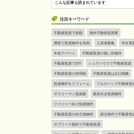
こんな記事も読まれています
注目キーワード
不動産投資で節税
海外不動産投資家
満室で投資物件を売却
入居者募集
学生需
木造アパート
不動産投資の狙い目物件
不動産投資でDIY
シェアハウスで不動産投資
不動産投資の所得税
不動産投資は出口戦略
投資物件をリフォーム
フルローンで不動産投
サラリーマン投資家
家具付き投資物件
ファミリー向け投資物件
不動産投資の好立地物件
築古物件で不動産投
サブリース契約で不動産投資