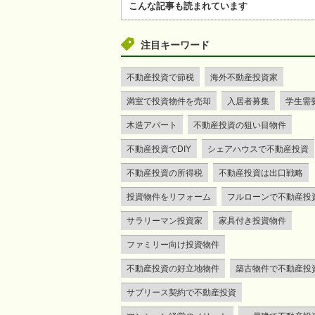
こんな記事も読まれています
注目キーワード
不動産投資で節税
海外不動産投資家
満室で投資物件を売却
入居者募集
学生需
木造アパート
不動産投資の狙い目物件
不動産投資でDIY
シェアハウスで不動産投資
不動産投資の所得税
不動産投資は出口戦略
投資物件をリフォーム
フルローンで不動産投
サラリーマン投資家
家具付き投資物件
ファミリー向け投資物件
不動産投資の好立地物件
築古物件で不動産投
サブリース契約で不動産投資