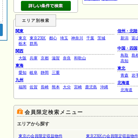
エリア別検索
関東
信州・北陸
東京
東京23区
都心
埼玉
神奈川
千葉
茨城
新潟
富
栃木
群馬
中国・四国
関西
鳥取
島
大阪
兵庫
京都
滋賀
奈良
和歌山
高知
東海
東北
愛知
岐阜
静岡
三重
青森
岩
九州
北海道
福岡
佐賀
長崎
熊本
大分
宮崎
鹿児島
沖縄
北海道
会員限定検索メニュー
エリアから探す
東京の会員限定収益物件
東京23区の会員限定収益物