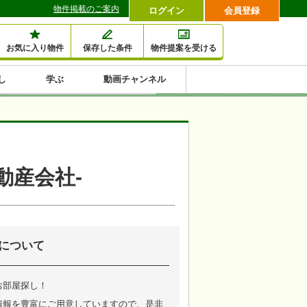
物件掲載のご案内
ログイン
会員登録
お気に入り物件
保存した条件
物件提案を受ける
し
学ぶ
動画チャンネル
セミナー情報検索
滞納・退去
相続・税金
金融・保険
空室対策
賃貸管理
土地活用
口コミ
特集から収益物件を探す
1,000万円以下小額投
早い者勝ち東京23区
10%以上アパート投
現況満室で安心物件
人気の築浅・新築物
動産会社-
資
資
件
内
について
お部屋探し！
情報を豊富にご用意していますので、是非