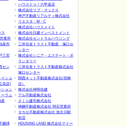
ハウスドゥ！六甲道店
株式会社リブ・マックス
神戸不動産リアルティ株式会社
リエスタ・M・C
株式会社ハウスメイト
ウス
株式会社日建インベストメント
路営業所
株式会社セントラルハウジング
動産売
三井住友トラスト不動産 塚口セ
ンター
戸三宮
株式会社シニア・エステート・ボ
ランタリー
西セン
三井住友トラスト不動産株式会社
塚口センター
レイショ
関西ネット不動産株式会社(尼崎
立花店)
店）
ーション
株式会社神明住建
ォーラム
アル不動産株式会社
動産
さくら建宅株式会社
神鋼不動産株式会社 明石営業所
タカセ不動産株式会社 加古川駅
前店
子園球
HOUSING LAND 株式会社マイー