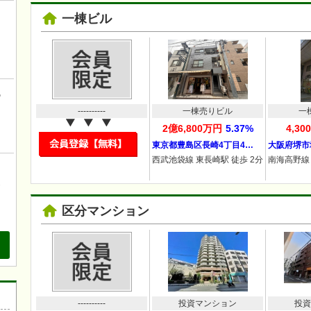
一棟ビル
！
こ
の
----------
一棟売りビル
一
2億6,800万円
5.37%
4,3
東京都豊島区長崎4丁目4…
大阪府堺市
西武池袋線 東長崎駅 徒歩 2分
南海高野線 
、
も
区分マンション
----------
投資マンション
投資