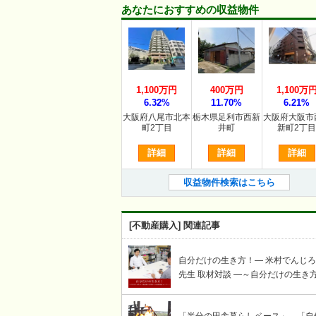
あなたにおすすめの収益物件
1,100万円
400万円
1,100万
6.32%
11.70%
6.21%
大阪府八尾市北本
栃木県足利市西新
大阪府大阪市
町2丁目
井町
新町2丁
詳細
詳細
詳細
収益物件検索はこちら
[不動産購入] 関連記事
自分だけの生き方！― 米村でんじ
先生 取材対談 ―～自分だけの生き
謳歌する賢者への岩崎せいじ取材対
コーナー～