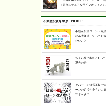
「半分の田舎暮らしベース」→「自
＋東京のデュアルライフオフィス」
「ツリーハウス・芝生・ウッドデッ
キ」「奥多摩・青梅飯能キャンプ・
き火・薪ストーブ」etc……東京か
不動産投資を学ぶ PICKUP
い自然豊かな川のそばで、上記キー
ードの不動産を探して｜KICHI6（
不動産投資ローン・融
ロク）
の基礎知識・知ってお
たいこと
ちょい怖!?本当にあった
退去の話
アパートの経営不振で
ーンの返済が危うい…
却すべき？