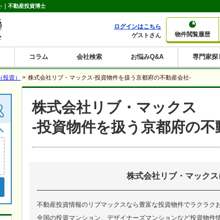
-｜不動産投資博士
ログインはこちら
物件閲覧履歴
ゲストさん
コラム
会社検索
お悩みQ&A
専門家探
大家さんコラム
賃貸経営コラム
購入コラム
売却コラム
（投資）
>
株式会社リブ・マックス-投資物件を扱う京都府の不動産会社-
種別から収益物件を探す
利回りから収益物件を探す
株式会社リブ・マックス
一棟売りマンション
一棟売りアパート
ホテルペンション
投資マンション
一棟売りビル
店舗・事務所
賃貸併用住宅
工場・倉庫
戸建賃貸
新築住宅
土地
利回り10%以上
利回り11%以上
利回り12%以上
利回り13%以上
利回り14%以上
利回り15%以上
利回り16%以上
利回り7%以上
利回り8%以上
利回り9%以上
-投資物件を扱う京都府の不
株式会社リブ・マックス
不動産投資情報のリブマックスなら豊富な投資物件でラクラク
全国の投資マンション、デザイナーズマンションなど投資物件