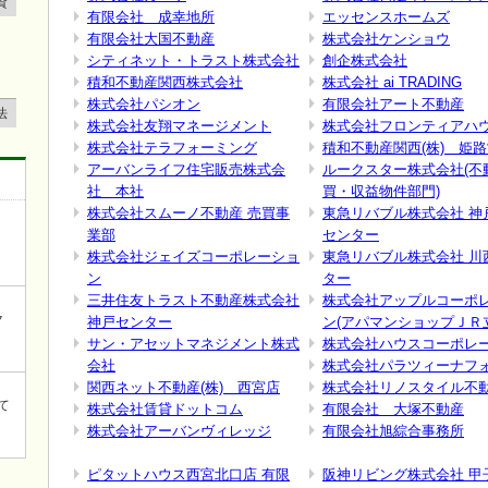
資
有限会社 成幸地所
エッセンスホームズ
有限会社大国不動産
株式会社ケンショウ
シティネット・トラスト株式会社
創企株式会社
積和不動産関西株式会社
株式会社 ai TRADING
株式会社パシオン
有限会社アート不動産
法
株式会社友翔マネージメント
株式会社フロンティアハ
株式会社テラフォーミング
積和不動産関西(株) 姫
アーバンライフ住宅販売株式会
ルークスター株式会社(不
社 本社
買・収益物件部門)
株式会社スムーノ不動産 売買事
東急リバブル株式会社 神
業部
センター
株式会社ジェイズコーポレーショ
東急リバブル株式会社 川
ン
ター
三井住友トラスト不動産株式会社
株式会社アップルコーポ
ク
神戸センター
ン(アパマンショップＪＲ
サン・アセットマネジメント株式
株式会社ハウスコーポレ
会社
株式会社パラツィーナフ
関西ネット不動産(株) 西宮店
株式会社リノスタイル不
て
株式会社賃貸ドットコム
有限会社 大塚不動産
株式会社アーバンヴィレッジ
有限会社旭綜合事務所
ピタットハウス西宮北口店 有限
阪神リビング株式会社 甲