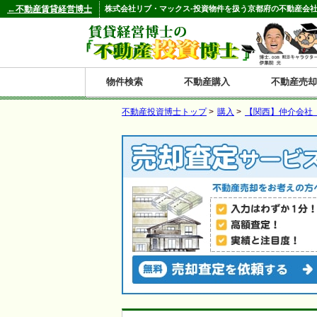
←不動産賃貸経営博士
株式会社リブ・マックス-投資物件を扱う京都府の不動産会社
物件検索
不動産購入
不動産売却
不動産投資博士トップ
>
購入
>
【関西】仲介会社
都道府県別の収益物件一覧
北
東
関
信
東
関
中
九
神奈川
和歌山
鹿児島
青森
秋田
岩手
宮城
山形
福島
東京
埼玉
千葉
茨城
栃木
群馬
新潟
富山
石川
福井
長野
山梨
静岡
愛知
岐阜
三重
大阪
兵庫
京都
滋賀
奈良
鳥取
岡山
島根
広島
山口
香川
徳島
愛媛
高知
福岡
佐賀
長崎
熊本
大分
宮崎
沖縄
海
北
東
州・
海
西
国・
州
道
北
四
陸
国