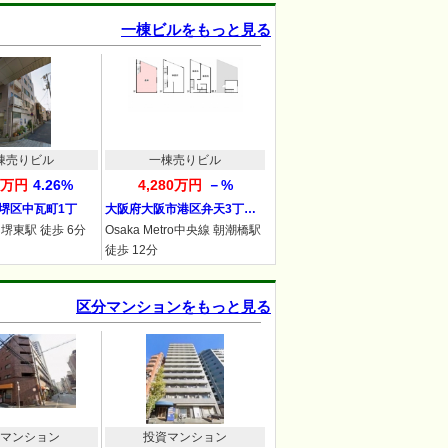
一棟ビルをもっと見る
棟売りビル
一棟売りビル
00万円
4.26%
4,280万円
－%
堺区中瓦町1丁
大阪府大阪市港区弁天3丁…
堺東駅 徒歩 6分
Osaka Metro中央線 朝潮橋駅
徒歩 12分
区分マンションをもっと見る
マンション
投資マンション