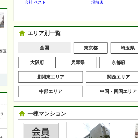
会社 ベスト
場前店
エリア別一覧
円
全国
東京都
埼玉県
西区
目
大阪府
兵庫県
京都府
北関東エリア
関西エリア
中部エリア
中国・四国エリア
一棟マンション
ろう
方を
談