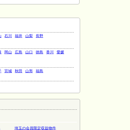
山
石川
福井
山梨
長野
根
岡山
広島
山口
徳島
香川
愛媛
手
宮城
秋田
山形
福島
件
埼玉の会員限定収益物件