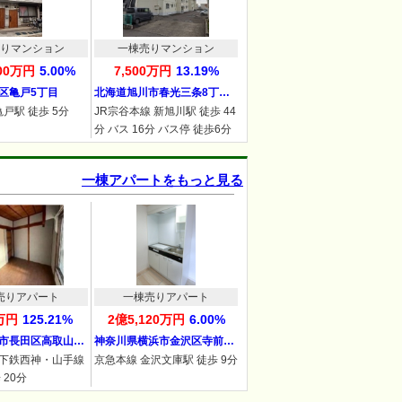
りマンション
一棟売りマンション
100万円
5.00%
7,500万円
13.19%
区亀戸5丁目
北海道旭川市春光三条8丁…
亀戸駅 徒歩 5分
JR宗谷本線 新旭川駅 徒歩 44
分 バス 16分 バス停 徒歩6分
一棟アパートをもっと見る
売りアパート
一棟売りアパート
0万円
125.21%
2億5,120万円
6.00%
市長田区高取山…
神奈川県横浜市金沢区寺前…
下鉄西神・山手線
京急本線 金沢文庫駅 徒歩 9分
 20分