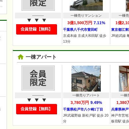
然
----------
一棟売りマンション
一棟売
焚
3億1,500万円
7.11%
1億2,
ら近
ワ
千葉県八千代市萱田町
東京都江東
キチ
京成本線 京成大和田駅 徒歩
JR総武線 
資
13分
き
一棟アパート
----------
一棟売りアパート
一棟
3,780万円
9.49%
1,38
ロ
売
千葉県松戸市八ケ崎1丁目
兵庫県神戸
JR武蔵野線 新松戸駅 徒歩 20
神戸市営地
分
板宿駅 徒歩