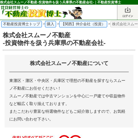
株式会社スムーノ不動産-投資物件を扱う兵庫県の不動産会社-｜不動産投資博士
不動産投資博士トップ
>
購入
>
【関西】仲介会社（投資）
>
株式会社スムー
株式会社スムーノ不動産
-投資物件を扱う兵庫県の不動産会社-
株式会社スムーノ不動産について
東灘区・灘区・中央区・兵庫区で理想の不動産を探すならスムー
ノ不動産にお任せください！
スムーノ不動産では中古マンションを中心に一戸建てや収益物件
など幅広く取り揃えております。
またこだわり豊富な特選物件などもご紹介致しますので、お気軽
にお問い合わせ下さい。