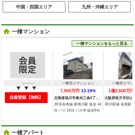
中国・四国エリア
九州・沖縄エリア
一棟マンション
一棟マンションをもっと見る
----------
一棟売りマンション
一棟売りマン
7,500万円
13.19%
1億2,500万円
北海道旭川市春光三条8丁…
大阪府枚方市杉山
JR宗谷本線 新旭川駅 徒歩 44
JR片町線 長尾駅 徒
分 バス 16分 バス停 徒歩6分
一棟アパート