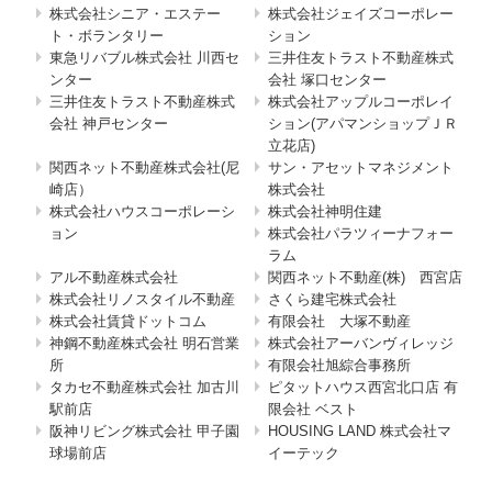
株式会社シニア・エステー
株式会社ジェイズコーポレー
ト・ボランタリー
ション
東急リバブル株式会社 川西セ
三井住友トラスト不動産株式
ンター
会社 塚口センター
三井住友トラスト不動産株式
株式会社アップルコーポレイ
会社 神戸センター
ション(アパマンショップＪＲ
立花店)
関西ネット不動産株式会社(尼
サン・アセットマネジメント
崎店）
株式会社
株式会社ハウスコーポレーシ
株式会社神明住建
ョン
株式会社パラツィーナフォー
ラム
アル不動産株式会社
関西ネット不動産(株) 西宮店
株式会社リノスタイル不動産
さくら建宅株式会社
株式会社賃貸ドットコム
有限会社 大塚不動産
神鋼不動産株式会社 明石営業
株式会社アーバンヴィレッジ
所
有限会社旭綜合事務所
タカセ不動産株式会社 加古川
ピタットハウス西宮北口店 有
駅前店
限会社 ベスト
阪神リビング株式会社 甲子園
HOUSING LAND 株式会社マ
球場前店
イーテック