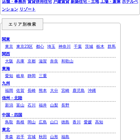
店舗・事務所
賃貸併用住宅
戸建賃貸
新築住宅・土地
工場・倉庫
ホテルペ
ンション
リゾート
エリア別検索
関東
東京
東京23区
都心
埼玉
神奈川
千葉
茨城
栃木
群馬
関西
大阪
兵庫
京都
滋賀
奈良
和歌山
東海
愛知
岐阜
静岡
三重
九州
福岡
佐賀
長崎
熊本
大分
宮崎
鹿児島
沖縄
信州・北陸
新潟
富山
石川
福井
山梨
長野
中国・四国
鳥取
島根
岡山
広島
山口
徳島
香川
愛媛
高知
東北
青森
岩手
宮城
秋田
山形
福島