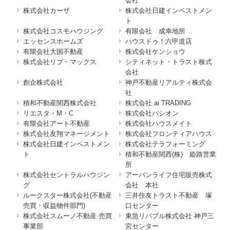
会社
株式会社カーザ
株式会社日建インベストメン
ト
株式会社コスモハウジング
有限会社 成幸地所
エッセンスホームズ
ハウスドゥ！六甲道店
有限会社大国不動産
株式会社ケンショウ
株式会社リブ・マックス
シティネット・トラスト株式
会社
創企株式会社
神戸不動産リアルティ株式会
社
積和不動産関西株式会社
株式会社 ai TRADING
リエスタ・M・C
株式会社パシオン
有限会社アート不動産
株式会社ハウスメイト
株式会社友翔マネージメント
株式会社フロンティアハウス
株式会社日建インベストメン
株式会社テラフォーミング
ト
積和不動産関西(株) 姫路営業
所
株式会社セントラルハウジン
アーバンライフ住宅販売株式
グ
会社 本社
ルークスター株式会社(不動産
三井住友トラスト不動産 塚
売買・収益物件部門)
口センター
株式会社スムーノ不動産 売買
東急リバブル株式会社 神戸三
事業部
宮センター