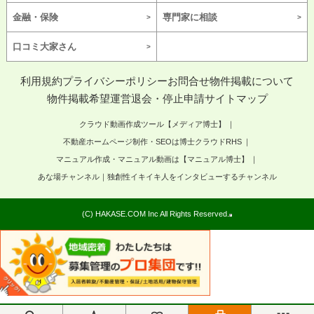
金融・保険
専門家に相談
口コミ大家さん
利用規約
プライバシーポリシー
お問合せ
物件掲載について
物件掲載希望
運営
退会・停止申請
サイトマップ
クラウド動画作成ツール【メディア博士】
不動産ホームページ制作・SEOは博士クラウドRHS
マニュアル作成・マニュアル動画は【マニュアル博士】
あな場チャンネル｜独創性イキイキ人をインタビューするチャンネル
(C) HAKASE.COM Inc All Rights Reserved.