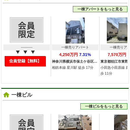
一棟アパートをもっと見る
----------
一棟売りアパート
一棟売りア
4,250万円
7.31%
7,570万円
神奈川県横浜市保土ケ谷区…
東京都狛江市東野
相鉄本線 星川駅 徒歩 17分
小田急小田原線 喜
歩 11分
一棟ビル
一棟ビルをもっと見る