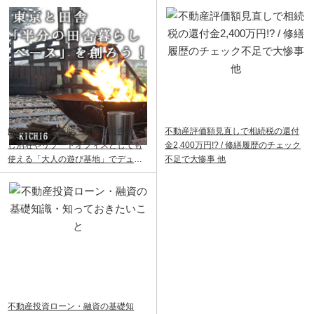
飯能ベース｜飯能・青梅で田舎暮ら
不動産評価額見直しで相続税の還付
し別荘やリゾートオフィスとしても
金2,400万円!? / 修繕履歴のチェック
使える「大人の遊び基地」でデュア
不足で大惨事 他
ルライフ
不動産投資ローン・融資の基礎知