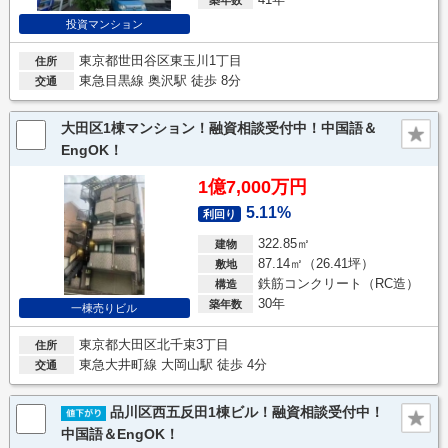
投資マンション
東京都世田谷区東玉川1丁目
住所
東急目黒線 奥沢駅 徒歩 8分
交通
大田区1棟マンション！融資相談受付中！中国語＆
EngOK！
1億7,000万円
5.11%
利回り
322.85㎡
建物
87.14㎡（26.41坪）
敷地
鉄筋コンクリート（RC造）
構造
30年
築年数
一棟売りビル
東京都大田区北千束3丁目
住所
東急大井町線 大岡山駅 徒歩 4分
交通
品川区西五反田1棟ビル！融資相談受付中！
中国語＆EngOK！