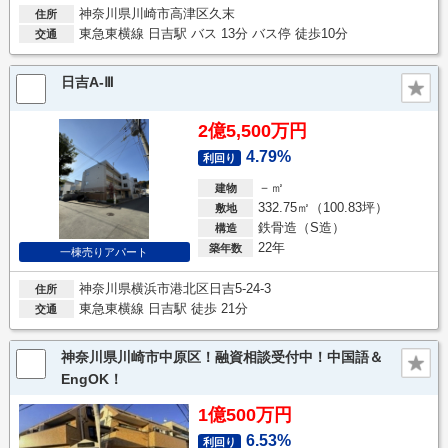
神奈川県川崎市高津区久末
住所
東急東横線 日吉駅 バス 13分 バス停 徒歩10分
交通
日吉A-Ⅲ
2億5,500万円
4.79%
利回り
－㎡
建物
332.75㎡（100.83坪）
敷地
鉄骨造（S造）
構造
22年
築年数
一棟売りアパート
神奈川県横浜市港北区日吉5-24-3
住所
東急東横線 日吉駅 徒歩 21分
交通
神奈川県川崎市中原区！融資相談受付中！中国語＆
EngOK！
1億500万円
6.53%
利回り