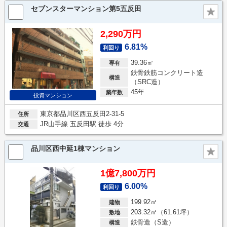
セブンスターマンション第5五反田
2,290万円
6.81%
利回り
39.36㎡
専有
鉄骨鉄筋コンクリート造
構造
（SRC造）
45年
築年数
投資マンション
東京都品川区西五反田2-31-5
住所
JR山手線 五反田駅 徒歩 4分
交通
品川区西中延1棟マンション
1億7,800万円
6.00%
利回り
199.92㎡
建物
203.32㎡（61.61坪）
敷地
鉄骨造（S造）
構造