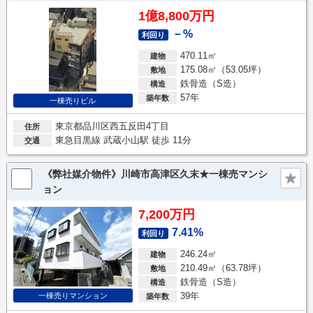
1億8,800万円
－%
利回り
470.11㎡
建物
175.08㎡（53.05坪）
敷地
鉄骨造（S造）
構造
57年
築年数
一棟売りビル
東京都品川区西五反田4丁目
住所
東急目黒線 武蔵小山駅 徒歩 11分
交通
《弊社媒介物件》川崎市高津区久末★一棟売マンシ
ョン
7,200万円
7.41%
利回り
246.24㎡
建物
210.49㎡（63.78坪）
敷地
鉄骨造（S造）
構造
39年
一棟売りマンション
築年数