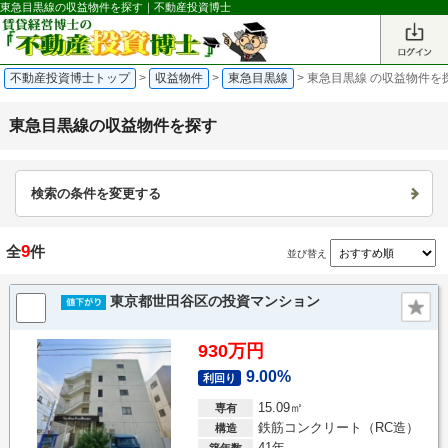
東急目黒線の収益物件を探す｜不動産投資博士
不動産投資博士トップ
>
収益物件
>
東急目黒線
>
東急目黒線 の収益物件を
東急目黒線の収益物件を探す
検索の条件を変更する
9
全
件
並び替え
東京都世田谷区の投資マンション
930万円
9.00%
利回り
15.09㎡
専有
鉄筋コンクリート（RC造）
構造
41年
築年数