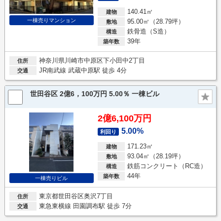
140.41㎡
建物
一棟売りマンション
95.00㎡（28.79坪）
敷地
鉄骨造（S造）
構造
39年
築年数
神奈川県川崎市中原区下小田中2丁目
住所
JR南武線 武蔵中原駅 徒歩 4分
交通
世田谷区 2億6，100万円 5.00％ 一棟ビル
2億6,100万円
5.00%
利回り
171.23㎡
建物
93.04㎡（28.19坪）
敷地
鉄筋コンクリート（RC造）
構造
44年
築年数
一棟売りビル
東京都世田谷区奥沢7丁目
住所
東急東横線 田園調布駅 徒歩 7分
交通