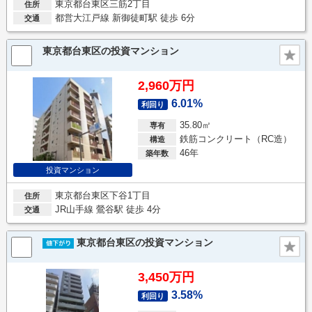
東京都台東区三筋2丁目
住所
都営大江戸線 新御徒町駅 徒歩 6分
交通
東京都台東区の投資マンション
2,960万円
6.01%
利回り
35.80㎡
専有
鉄筋コンクリート（RC造）
構造
46年
築年数
投資マンション
東京都台東区下谷1丁目
住所
JR山手線 鶯谷駅 徒歩 4分
交通
東京都台東区の投資マンション
3,450万円
3.58%
利回り