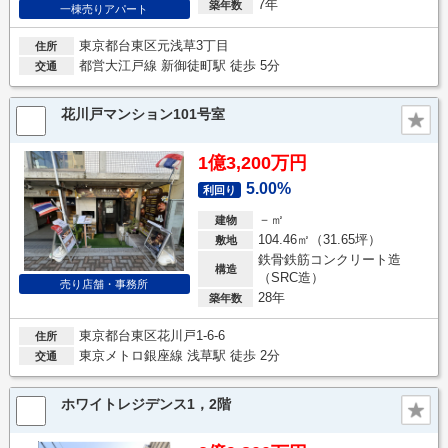
7年
築年数
一棟売りアパート
東京都台東区元浅草3丁目
住所
都営大江戸線 新御徒町駅 徒歩 5分
交通
花川戸マンション101号室
1億3,200万円
5.00%
利回り
－㎡
建物
104.46㎡（31.65坪）
敷地
鉄骨鉄筋コンクリート造
構造
（SRC造）
売り店舗・事務所
28年
築年数
東京都台東区花川戸1-6-6
住所
東京メトロ銀座線 浅草駅 徒歩 2分
交通
ホワイトレジデンス1，2階