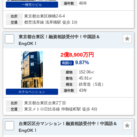
46年
築年数
一棟売りビル
東京都台東区柳橋2-6-4
住所
都営浅草線 浅草橋駅 徒歩 1分
交通
東京都台東区！融資相談受付中！中国語＆
EngOK！
2億8,900万円
9.87%
利回り
152.06㎡
建物
45.81㎡
敷地
鉄骨造（S造）
構造
43年
築年数
ホテルペンション
東京都台東区台東2丁目
住所
東京メトロ日比谷線 仲御徒町駅 徒歩 4分
交通
台東区区分マンション！融資相談受付中！中国語＆
EngOK！