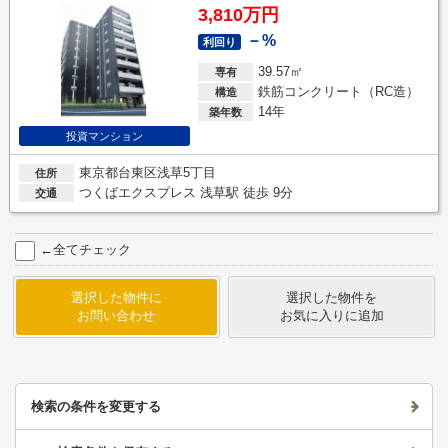
3,810万円
－%
利回り
39.57㎡
専有
鉄筋コンクリート（RC造）
構造
14年
築年数
投資マンション
東京都台東区浅草5丁目
住所
つくばエクスプレス 浅草駅 徒歩 9分
交通
←全てチェック
選択した物件に
選択した物件を
お問い合わせ
お気に入りに追加
検索の条件を変更する