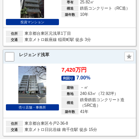
25.82㎡
専有
鉄筋コンクリート（RC造）
構造
10年
築年数
投資マンション
東京都台東区元浅草1丁目
住所
東京メトロ銀座線 稲荷町駅 徒歩 3分
交通
レジェンド浅草
7,420万円
7.00%
利回り
－㎡
建物
240.63㎡（72.92坪）
敷地
鉄骨鉄筋コンクリート造
構造
（SRC造）
売り店舗・事務所
41年
築年数
東京都台東区今戸2-36-8
住所
東京メトロ日比谷線 南千住駅 徒歩 15分
交通