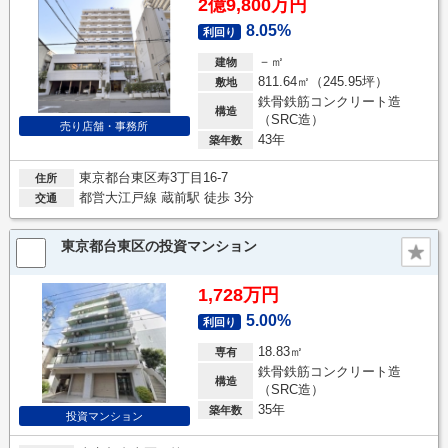
2億9,800万円
8.05%
利回り
－㎡
建物
811.64㎡（245.95坪）
敷地
鉄骨鉄筋コンクリート造
構造
（SRC造）
売り店舗・事務所
43年
築年数
東京都台東区寿3丁目16-7
住所
都営大江戸線 蔵前駅 徒歩 3分
交通
東京都台東区の投資マンション
1,728万円
5.00%
利回り
18.83㎡
専有
鉄骨鉄筋コンクリート造
構造
（SRC造）
35年
築年数
投資マンション