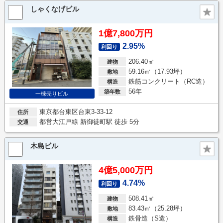
しゃくなげビル
1億7,800万円
2.95%
利回り
206.40㎡
建物
59.16㎡（17.93坪）
敷地
鉄筋コンクリート（RC造）
構造
56年
築年数
一棟売りビル
東京都台東区台東3-33-12
住所
都営大江戸線 新御徒町駅 徒歩 5分
交通
木島ビル
4億5,000万円
4.74%
利回り
508.41㎡
建物
83.43㎡（25.28坪）
敷地
鉄骨造（S造）
構造