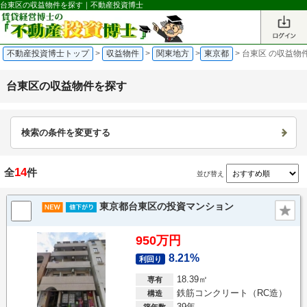
台東区の収益物件を探す｜不動産投資博士
不動産投資博士トップ
>
収益物件
>
関東地方
>
東京都
>
台東区 の収益物
台東区の収益物件を探す
検索の条件を変更する
14
全
件
並び替え
東京都台東区の投資マンション
950万円
8.21%
利回り
18.39㎡
専有
鉄筋コンクリート（RC造）
構造
39年
築年数