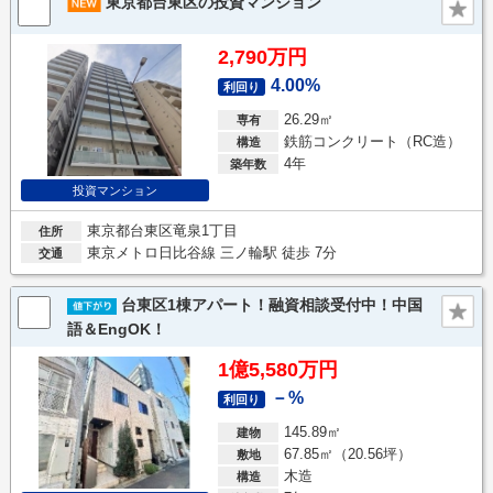
東京都台東区の投資マンション
2,790万円
4.00%
利回り
26.29㎡
専有
鉄筋コンクリート（RC造）
構造
4年
築年数
投資マンション
東京都台東区竜泉1丁目
住所
東京メトロ日比谷線 三ノ輪駅 徒歩 7分
交通
台東区1棟アパート！融資相談受付中！中国
語＆EngOK！
1億5,580万円
－%
利回り
145.89㎡
建物
67.85㎡（20.56坪）
敷地
木造
構造