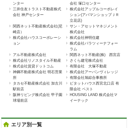
ンター
会社 塚口センター
三井住友トラスト不動産株式
株式会社アップルコーポレイ
会社 神戸センター
ション(アパマンショップＪＲ
立花店)
関西ネット不動産株式会社(尼
サン・アセットマネジメント
崎店）
株式会社
株式会社ハウスコーポレーシ
株式会社神明住建
ョン
株式会社パラツィーナフォー
ラム
アル不動産株式会社
関西ネット不動産(株) 西宮店
株式会社リノスタイル不動産
さくら建宅株式会社
株式会社賃貸ドットコム
有限会社 大塚不動産
神鋼不動産株式会社 明石営業
株式会社アーバンヴィレッジ
所
有限会社旭綜合事務所
タカセ不動産株式会社 加古川
ピタットハウス西宮北口店 有
駅前店
限会社 ベスト
阪神リビング株式会社 甲子園
HOUSING LAND 株式会社マ
球場前店
イーテック
エリア別一覧