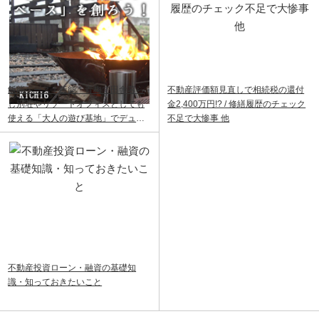
飯能ベース｜飯能・青梅で田舎暮ら
不動産評価額見直しで相続税の還付
し別荘やリゾートオフィスとしても
金2,400万円!? / 修繕履歴のチェック
使える「大人の遊び基地」でデュア
不足で大惨事 他
ルライフ
不動産投資ローン・融資の基礎知
識・知っておきたいこと