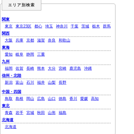
エリア別検索
関東
東京
東京23区
都心
埼玉
神奈川
千葉
茨城
栃木
群馬
関西
大阪
兵庫
京都
滋賀
奈良
和歌山
東海
愛知
岐阜
静岡
三重
九州
福岡
佐賀
長崎
熊本
大分
宮崎
鹿児島
沖縄
信州・北陸
新潟
富山
石川
福井
山梨
長野
中国・四国
鳥取
島根
岡山
広島
山口
徳島
香川
愛媛
高知
東北
青森
岩手
宮城
秋田
山形
福島
北海道
北海道