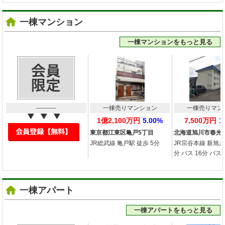
一棟マンション
一棟マンションをもっと見る
----------
一棟売りマンション
一棟売りマン
1億2,100万円
5.00%
7,500万円
1
東京都江東区亀戸5丁目
北海道旭川市春光
JR総武線 亀戸駅 徒歩 5分
JR宗谷本線 新旭川
分 バス 16分 バス
一棟アパート
一棟アパートをもっと見る