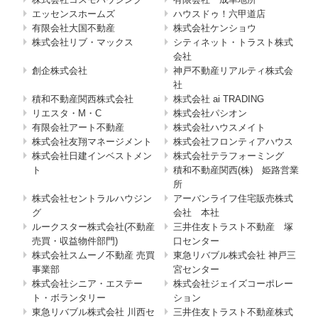
エッセンスホームズ
ハウスドゥ！六甲道店
有限会社大国不動産
株式会社ケンショウ
株式会社リブ・マックス
シティネット・トラスト株式
会社
創企株式会社
神戸不動産リアルティ株式会
社
積和不動産関西株式会社
株式会社 ai TRADING
リエスタ・M・C
株式会社パシオン
有限会社アート不動産
株式会社ハウスメイト
株式会社友翔マネージメント
株式会社フロンティアハウス
株式会社日建インベストメン
株式会社テラフォーミング
ト
積和不動産関西(株) 姫路営業
所
株式会社セントラルハウジン
アーバンライフ住宅販売株式
グ
会社 本社
ルークスター株式会社(不動産
三井住友トラスト不動産 塚
売買・収益物件部門)
口センター
株式会社スムーノ不動産 売買
東急リバブル株式会社 神戸三
事業部
宮センター
株式会社シニア・エステー
株式会社ジェイズコーポレー
ト・ボランタリー
ション
東急リバブル株式会社 川西セ
三井住友トラスト不動産株式