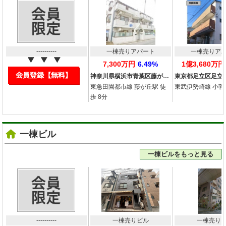
----------
一棟売りアパート
一棟売りア
7,300万円
6.49%
1億3,680万円
神奈川県横浜市青葉区藤が…
東京都足立区足立
東急田園都市線 藤が丘駅 徒
東武伊勢崎線 小菅駅
歩 8分
一棟ビル
一棟ビルをもっと見る
----------
一棟売りビル
一棟売り