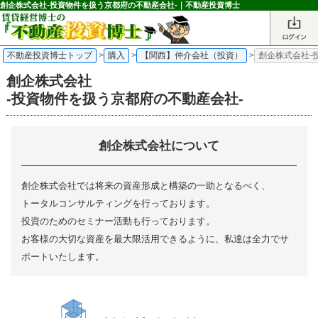
創企株式会社-投資物件を扱う京都府の不動産会社-｜不動産投資博士
不動産投資博士トップ
>
購入
>
【関西】仲介会社（投資）
>
創企株式会社-
創企株式会社
-投資物件を扱う京都府の不動産会社-
創企株式会社について
創企株式会社では将来の資産形成と構築の一助となるべく、
トータルコンサルティングを行っております。
投資のためのセミナー活動も行っております。
お客様の大切な資産を最大限活用できるように、私達は全力でサ
ポートいたします。