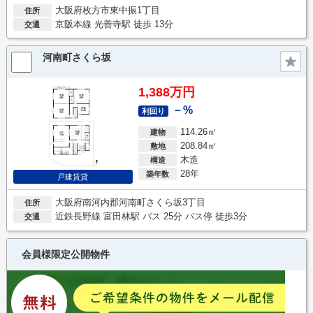
大阪府枚方市東中振1丁目
住所
京阪本線 光善寺駅 徒歩 13分
交通
河南町さくら坂
1,388万円
－%
利回り
114.26㎡
建物
208.84㎡
敷地
木造
構造
28年
築年数
戸建賃貸
大阪府南河内郡河南町さくら坂3丁目
住所
近鉄長野線 富田林駅 バス 25分 バス停 徒歩3分
交通
会員様限定公開物件