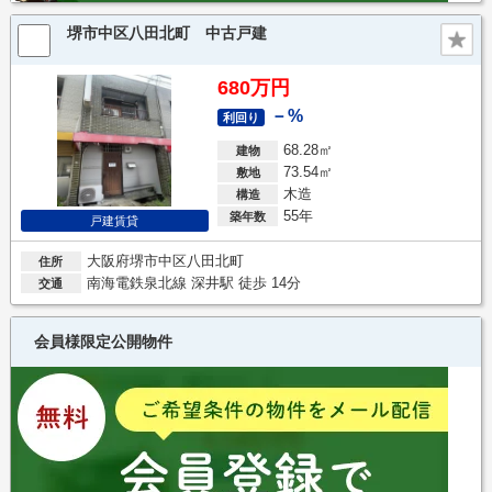
堺市中区八田北町 中古戸建
680万円
－%
利回り
68.28㎡
建物
73.54㎡
敷地
木造
構造
55年
築年数
戸建賃貸
大阪府堺市中区八田北町
住所
南海電鉄泉北線 深井駅 徒歩 14分
交通
会員様限定公開物件