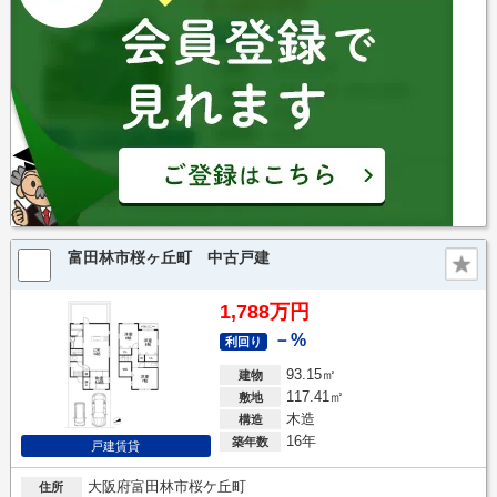
富田林市桜ヶ丘町 中古戸建
1,788万円
－%
利回り
93.15㎡
建物
117.41㎡
敷地
木造
構造
16年
築年数
戸建賃貸
大阪府富田林市桜ケ丘町
住所