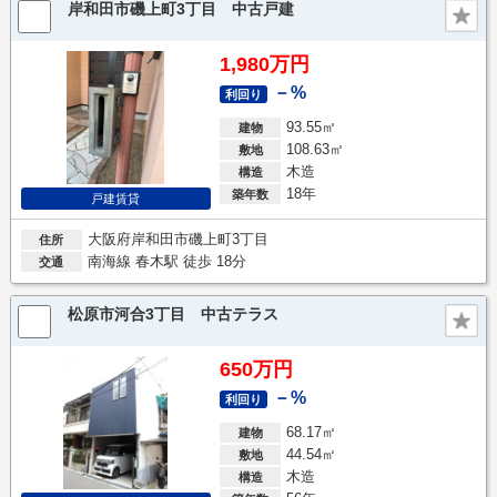
岸和田市磯上町3丁目 中古戸建
1,980万円
－%
利回り
93.55㎡
建物
108.63㎡
敷地
木造
構造
18年
築年数
戸建賃貸
大阪府岸和田市磯上町3丁目
住所
南海線 春木駅 徒歩 18分
交通
松原市河合3丁目 中古テラス
650万円
－%
利回り
68.17㎡
建物
44.54㎡
敷地
木造
構造