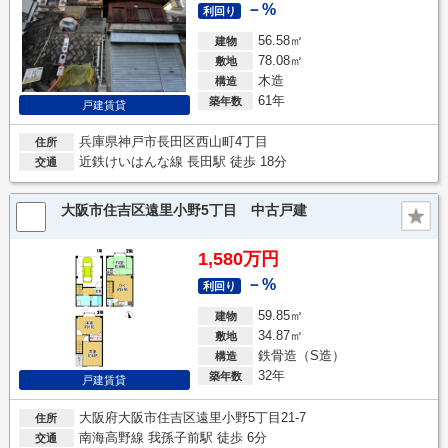
－%
利回り
56.58㎡
建物
78.08㎡
敷地
木造
構造
61年
築年数
戸建賃貸
兵庫県神戸市長田区西山町4丁目
住所
近鉄けいはんな線 長田駅 徒歩 18分
交通
大阪市住吉区遠里小野5丁目 中古戸建
1,580万円
－%
利回り
59.85㎡
建物
34.87㎡
敷地
鉄骨造（S造）
構造
32年
築年数
戸建賃貸
大阪府大阪市住吉区遠里小野5丁目21-7
住所
南海高野線 我孫子前駅 徒歩 6分
交通