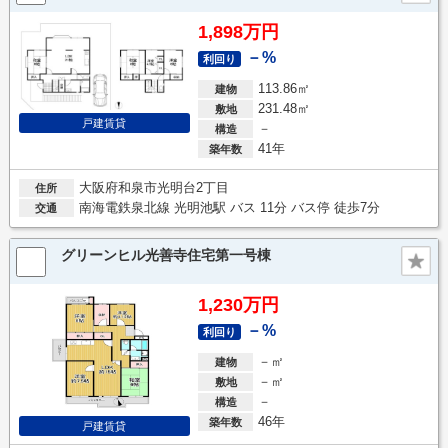
1,898万円
－%
利回り
113.86㎡
建物
231.48㎡
敷地
戸建賃貸
－
構造
41年
築年数
大阪府和泉市光明台2丁目
住所
南海電鉄泉北線 光明池駅 バス 11分 バス停 徒歩7分
交通
グリーンヒル光善寺住宅第一号棟
1,230万円
－%
利回り
－㎡
建物
－㎡
敷地
－
構造
46年
築年数
戸建賃貸