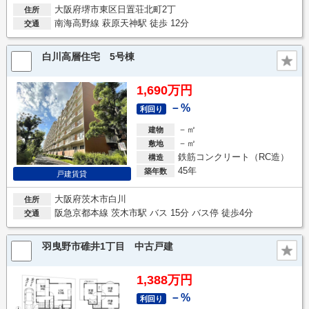
大阪府堺市東区日置荘北町2丁
住所
南海高野線 萩原天神駅 徒歩 12分
交通
白川高層住宅 5号棟
1,690万円
－%
利回り
－㎡
建物
－㎡
敷地
鉄筋コンクリート（RC造）
構造
45年
築年数
戸建賃貸
大阪府茨木市白川
住所
阪急京都本線 茨木市駅 バス 15分 バス停 徒歩4分
交通
羽曳野市碓井1丁目 中古戸建
1,388万円
－%
利回り