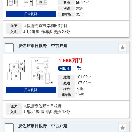
56.84㎡
敷地
木造
構造
戸建賃貸
35年
築年数
大阪府門真市岸和田3丁目
住所
JR片町線 野崎駅 徒歩 28分
交通
泉佐野市日根野 中古戸建
1,988万円
－%
利回り
101.02㎡
建物
107.02㎡
敷地
木造
構造
戸建賃貸
17年
築年数
大阪府泉佐野市日根野
住所
JR阪和線 長滝駅 徒歩 18分
交通
泉佐野市日根野 中古戸建