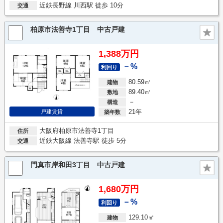
近鉄長野線 川西駅 徒歩 10分
交通
柏原市法善寺1丁目 中古戸建
1,388万円
－%
利回り
80.59㎡
建物
89.40㎡
敷地
－
構造
21年
戸建賃貸
築年数
大阪府柏原市法善寺1丁目
住所
近鉄大阪線 法善寺駅 徒歩 5分
交通
門真市岸和田3丁目 中古戸建
1,680万円
－%
利回り
129.10㎡
建物