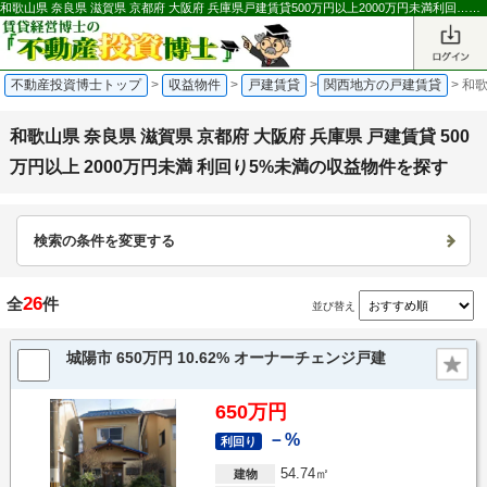
和歌山県 奈良県 滋賀県 京都府 大阪府 兵庫県戸建賃貸500万円以上2000万円未満利回…の収益物件を探す｜不動産投資博士
不動産投資博士トップ
>
収益物件
>
戸建賃貸
>
関西地方の戸建賃貸
>
和歌
和歌山県 奈良県 滋賀県 京都府 大阪府 兵庫県 戸建賃貸 500
万円以上 2000万円未満 利回り5%未満の収益物件を探す
検索の条件を変更する
26
全
件
並び替え
城陽市 650万円 10.62% オーナーチェンジ戸建
650万円
－%
利回り
54.74㎡
建物