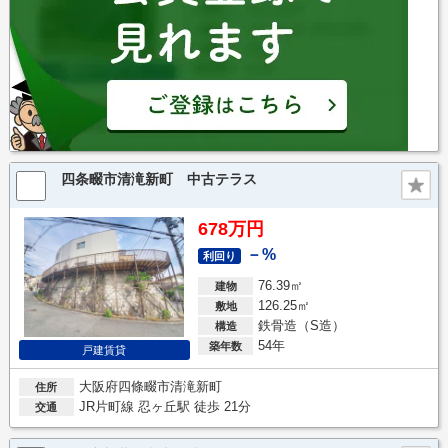
四条畷市清滝新町 中古テラス
678万円
－%
利回り
76.39㎡
建物
126.25㎡
敷地
鉄骨造（S造）
構造
54年
築年数
戸建賃貸
大阪府四條畷市清滝新町
住所
JR片町線 忍ヶ丘駅 徒歩 21分
交通