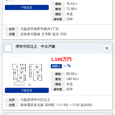
76.61㎡
建物
戸建賃貸
72.98㎡
敷地
木造
構造
23年
築年数
大阪府羽曳野市碓井1丁目
住所
近鉄南大阪線 古市駅 徒歩 10分
交通
堺市中区辻之 中古戸建
1,188万円
－%
利回り
86.66㎡
建物
148.43㎡
敷地
木造
構造
45年
築年数
戸建賃貸
大阪府堺市中区辻之
住所
南海電鉄泉北線 深井駅 バス 9分 バス停 徒歩8分
交通