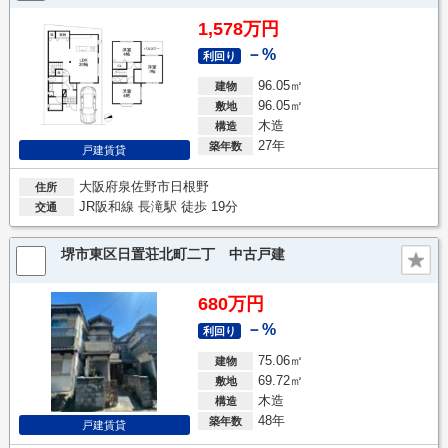
1,578万円
－%
利回り
96.05㎡
建物
96.05㎡
敷地
木造
構造
27年
築年数
戸建賃貸
大阪府泉佐野市日根野
住所
JR阪和線 長滝駅 徒歩 19分
交通
堺市東区日置荘北町二丁 中古戸建
680万円
－%
利回り
75.06㎡
建物
69.72㎡
敷地
木造
構造
48年
築年数
戸建賃貸