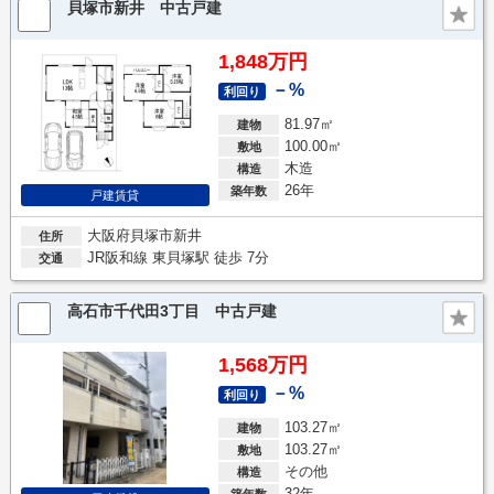
貝塚市新井 中古戸建
1,848万円
－%
利回り
81.97㎡
建物
100.00㎡
敷地
木造
構造
26年
築年数
戸建賃貸
大阪府貝塚市新井
住所
JR阪和線 東貝塚駅 徒歩 7分
交通
高石市千代田3丁目 中古戸建
1,568万円
－%
利回り
103.27㎡
建物
103.27㎡
敷地
その他
構造
32年