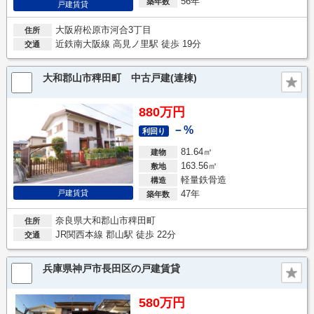
56年
築年数
戸建賃貸
大阪府松原市河合3丁目
住所
近鉄南大阪線 高見ノ里駅 徒歩 19分
交通
大和郡山市稗田町 中古戸建(連棟)
880万円
－%
利回り
81.64㎡
建物
163.56㎡
敷地
軽量鉄骨造
構造
47年
戸建賃貸
築年数
奈良県大和郡山市稗田町
住所
JR関西本線 郡山駅 徒歩 22分
交通
兵庫県神戸市長田区の戸建賃貸
580万円