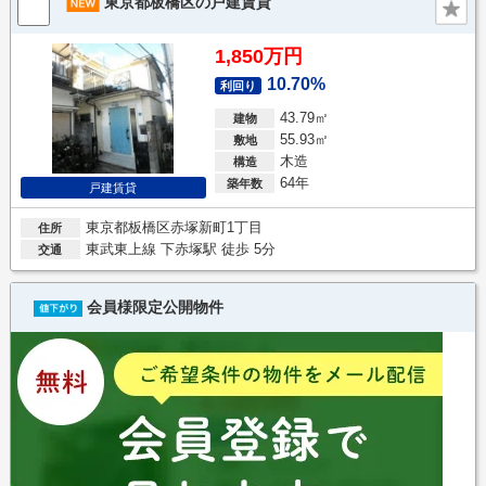
東京都板橋区の戸建賃貸
1,850万円
10.70%
利回り
43.79㎡
建物
55.93㎡
敷地
木造
構造
64年
築年数
戸建賃貸
東京都板橋区赤塚新町1丁目
住所
東武東上線 下赤塚駅 徒歩 5分
交通
会員様限定公開物件