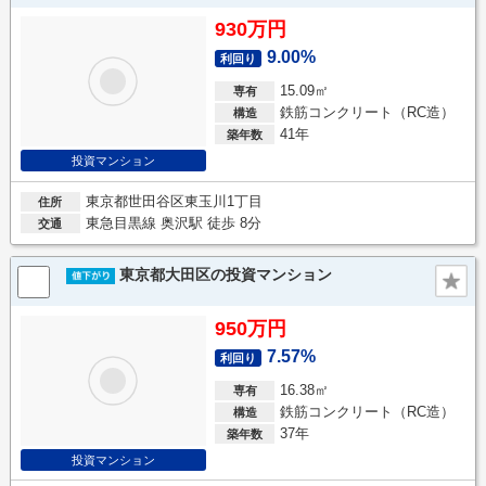
930万円
9.00%
利回り
15.09㎡
専有
鉄筋コンクリート（RC造）
構造
41年
築年数
投資マンション
東京都世田谷区東玉川1丁目
住所
東急目黒線 奥沢駅 徒歩 8分
交通
東京都大田区の投資マンション
950万円
7.57%
利回り
16.38㎡
専有
鉄筋コンクリート（RC造）
構造
37年
築年数
投資マンション