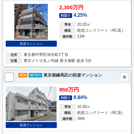
2,300万円
4.25%
利回り
20.02㎡
専有
鉄筋コンクリート（RC造）
構造
13年
築年数
投資マンション
東京都中野区弥生町2丁目
住所
東京メトロ丸ノ内線 新大塚駅 徒歩 5分
交通
東京都練馬区の投資マンション
950万円
8.84%
利回り
16.00㎡
専有
鉄筋コンクリート（RC造）
構造
39年
築年数
投資マンション