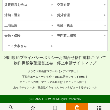
賃貸経営を学ぶ
空室対策
滞納・退去
賃貸管理
土地活用
相続・税金
金融・保険
専門家に相談
口コミ大家さん
利用規約
プライバシーポリシー
お問合せ
物件掲載について
物件掲載希望
運営
退会・停止申請
サイトマップ
クラウド動画作成ツール【メディア博士】
不動産ホームページ制作・SEOは博士クラウドRHS
マニュアル作成・マニュアル動画は【マニュアル博士】
あな場チャンネル｜独創性イキイキ人をインタビューするチャンネル
(C) HAKASE.COM Inc All Rights Reserved.