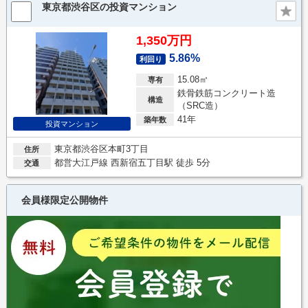
東京都渋谷区の投資マンション
1,350万円
5.86%
利回り
15.08㎡
専有
鉄骨鉄筋コンクリート造
構造
（SRC造）
41年
築年数
投資マンション
東京都渋谷区本町3丁目
住所
都営大江戸線 西新宿五丁目駅 徒歩 5分
交通
会員様限定公開物件