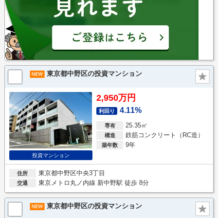
東京都中野区の投資マンション
2,950万円
4.11%
利回り
25.35㎡
専有
鉄筋コンクリート（RC造）
構造
9年
築年数
投資マンション
東京都中野区中央3丁目
住所
東京メトロ丸ノ内線 新中野駅 徒歩 8分
交通
東京都中野区の投資マンション