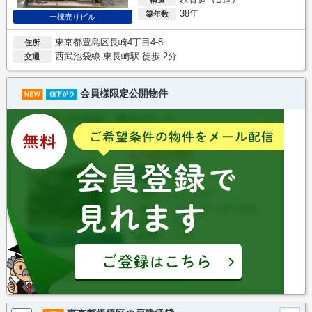
38年
築年数
一棟売りビル
東京都豊島区長崎4丁目4-8
住所
西武池袋線 東長崎駅 徒歩 2分
交通
会員様限定公開物件