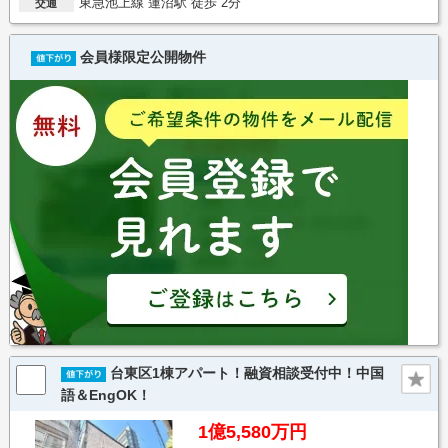
東急池上線 蓮沼駅 徒歩 2分
交通
会員様限定公開物件
台東区1棟アパート！融資相談受付中！中国
語＆EngOK！
1億5,580万円