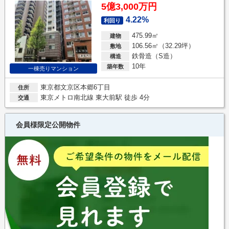
5億3,000万円
4.22%
利回り
475.99㎡
建物
106.56㎡（32.29坪）
敷地
鉄骨造（S造）
構造
10年
築年数
一棟売りマンション
東京都文京区本郷6丁目
住所
東京メトロ南北線 東大前駅 徒歩 4分
交通
会員様限定公開物件