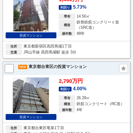
5.73%
利回り
14.50㎡
専有
鉄骨鉄筋コンクリート造
構造
（SRC造）
48年
築年数
投資マンション
東京都新宿区高田馬場1丁目
住所
JR山手線 高田馬場駅 徒歩 3分
交通
東京都台東区の投資マンション
2,790万円
4.00%
利回り
26.29㎡
専有
鉄筋コンクリート（RC造）
構造
4年
築年数
投資マンション
東京都台東区竜泉1丁目
住所