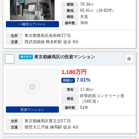
79.34㎡
建物
65.41㎡（19.82坪）
敷地
木造
構造
36年
築年数
一棟売りアパート
東京都豊島区南長崎3丁目
住所
西武池袋線 椎名町駅 徒歩 8分
交通
東京都練馬区の投資マンション
1,180万円
7.01%
利回り
17.40㎡
専有
鉄骨鉄筋コンクリート造
構造
（SRC造）
51年
築年数
投資マンション
東京都練馬区豊玉北5丁目
住所
都営大江戸線 練馬駅 徒歩 4分
交通