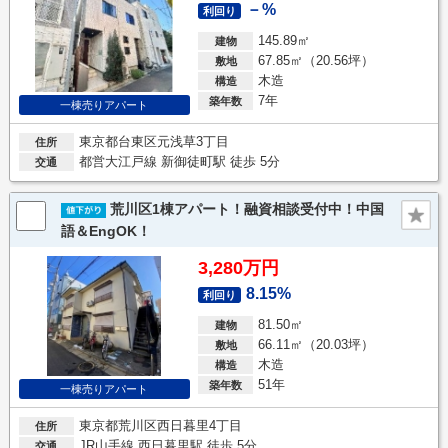
－%
利回り
145.89㎡
建物
67.85㎡（20.56坪）
敷地
木造
構造
7年
築年数
一棟売りアパート
東京都台東区元浅草3丁目
住所
都営大江戸線 新御徒町駅 徒歩 5分
交通
荒川区1棟アパート！融資相談受付中！中国
語＆EngOK！
3,280万円
8.15%
利回り
81.50㎡
建物
66.11㎡（20.03坪）
敷地
木造
構造
51年
築年数
一棟売りアパート
東京都荒川区西日暮里4丁目
住所
JR山手線 西日暮里駅 徒歩 5分
交通