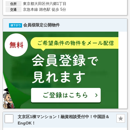
東京都大田区仲六郷1丁目
住所
京急本線 雑色駅 徒歩 5分
交通
会員様限定公開物件
文京区1棟マンション！融資相談受付中！中国語＆
EngOK！