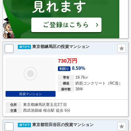
東京都練馬区の投資マンション
730万円
8.59%
利回り
19.76㎡
専有
鉄筋コンクリート（RC造）
構造
38年
築年数
投資マンション
東京都練馬区豊玉北3丁目
住所
西武池袋線 桜台駅 徒歩 6分
交通
東京都世田谷区の投資マンション