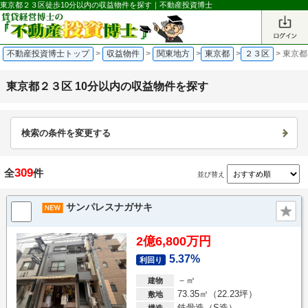
東京都２３区徒歩10分以内の収益物件を探す｜不動産投資博士
不動産投資博士トップ
>
収益物件
>
関東地方
>
東京都
>
２３区
>
東京都
東京都２３区 10分以内の収益物件を探す
検索の条件を変更する
309
全
件
並び替え
サンパレスナガサキ
2億6,800万円
5.37%
利回り
－㎡
建物
73.35㎡（22.23坪）
敷地
鉄骨造（S造）
構造