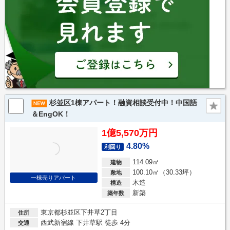
杉並区1棟アパート！融資相談受付中！中国語
＆EngOK！
1億5,570万円
4.80%
利回り
114.09㎡
建物
100.10㎡（30.33坪）
敷地
一棟売りアパート
木造
構造
新築
築年数
東京都杉並区下井草2丁目
住所
西武新宿線 下井草駅 徒歩 4分
交通