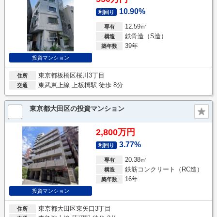
10.90%
利回り
12.59㎡
専有
鉄骨造（S造）
構造
39年
築年数
投資マンション
東京都板橋区桜川3丁目
住所
東武東上線 上板橋駅 徒歩 8分
交通
東京都大田区の投資マンション
2,800万円
3.77%
利回り
20.38㎡
専有
鉄筋コンクリート（RC造）
構造
16年
築年数
投資マンション
東京都大田区東矢口3丁目
住所