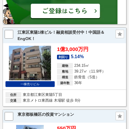
江東区東陽1棟ビル！融資相談受付中！中国語＆
EngOK！
1億3,000万円
5.14%
利回り
234.15㎡
建物
39.27㎡（11.9坪）
敷地
鉄骨造（S造）
構造
36年
築年数
一棟売りビル
東京都江東区東陽5丁目
住所
東京メトロ東西線 木場駅 徒歩 8分
交通
東京都板橋区の投資マンション
550万円