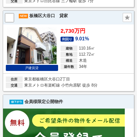
東京メトロ日比谷線 三ノ輪駅 徒歩 7分
交通
板橋区大谷口 貸家
2,730万円
9.01%
利回り
110.16㎡
建物
112.72㎡
敷地
木造
構造
34年
築年数
戸建賃貸
東京都板橋区大谷口2丁目
住所
東京メトロ有楽町線 小竹向原駅 徒歩 8分
交通
会員様限定公開物件