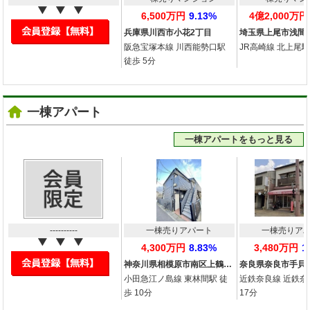
6,500万円
9.13%
4億2,000万円
兵庫県川西市小花2丁目
埼玉県上尾市浅間
阪急宝塚本線 川西能勢口駅
JR高崎線 北上尾駅
徒歩 5分
一棟アパート
一棟アパートをもっと見る
----------
一棟売りアパート
一棟売りア
4,300万円
8.83%
3,480万円
1
神奈川県相模原市南区上鶴…
奈良県奈良市手貝
小田急江ノ島線 東林間駅 徒
近鉄奈良線 近鉄奈
歩 10分
17分