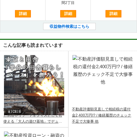
間2丁目
詳細
詳細
詳細
収益物件検索はこちら
こんな記事も読まれています
飯能ベース｜飯能・青梅で田舎暮ら
不動産評価額見直しで相続税の還付
し別荘やリゾートオフィスとしても
金2,400万円!? / 修繕履歴のチェック
使える「大人の遊び基地」でデュア
不足で大惨事 他
ルライフ