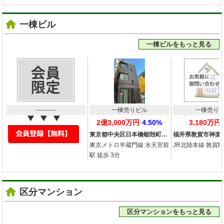
一棟ビル
一棟ビルをもっと見る
----------
一棟売りビル
一棟売り
2億3,000万円
4.50%
3,180万円
東京都中央区日本橋蛎殻町…
福井県敦賀市神楽
東京メトロ半蔵門線 水天宮前
JR北陸本線 敦賀駅
駅 徒歩 3分
区分マンション
区分マンションをもっと見る