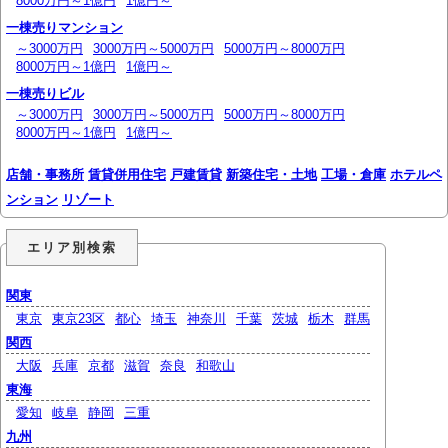
8000万円～1億円
1億円～
一棟売りマンション
～3000万円
3000万円～5000万円
5000万円～8000万円
8000万円～1億円
1億円～
一棟売りビル
～3000万円
3000万円～5000万円
5000万円～8000万円
8000万円～1億円
1億円～
店舗・事務所
賃貸併用住宅
戸建賃貸
新築住宅・土地
工場・倉庫
ホテルペ
ンション
リゾート
エリア別検索
関東
東京
東京23区
都心
埼玉
神奈川
千葉
茨城
栃木
群馬
関西
大阪
兵庫
京都
滋賀
奈良
和歌山
東海
愛知
岐阜
静岡
三重
九州