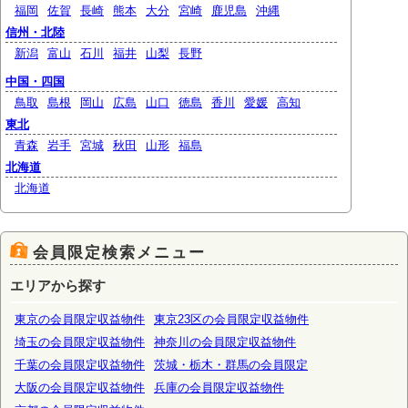
福岡
佐賀
長崎
熊本
大分
宮崎
鹿児島
沖縄
信州・北陸
新潟
富山
石川
福井
山梨
長野
中国・四国
鳥取
島根
岡山
広島
山口
徳島
香川
愛媛
高知
東北
青森
岩手
宮城
秋田
山形
福島
北海道
北海道
会員限定検索メニュー
エリアから探す
東京の会員限定収益物件
東京23区の会員限定収益物件
埼玉の会員限定収益物件
神奈川の会員限定収益物件
千葉の会員限定収益物件
茨城・栃木・群馬の会員限定
大阪の会員限定収益物件
兵庫の会員限定収益物件