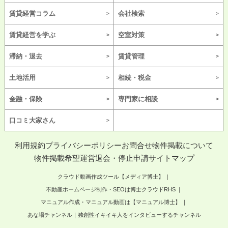
賃貸経営コラム
会社検索
賃貸経営を学ぶ
空室対策
滞納・退去
賃貸管理
土地活用
相続・税金
金融・保険
専門家に相談
口コミ大家さん
利用規約
プライバシーポリシー
お問合せ
物件掲載について
物件掲載希望
運営
退会・停止申請
サイトマップ
クラウド動画作成ツール【メディア博士】
不動産ホームページ制作・SEOは博士クラウドRHS
マニュアル作成・マニュアル動画は【マニュアル博士】
あな場チャンネル｜独創性イキイキ人をインタビューするチャンネル