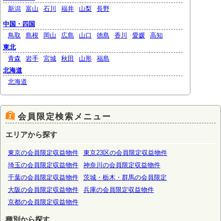
新潟
富山
石川
福井
山梨
長野
中国・四国
鳥取
島根
岡山
広島
山口
徳島
香川
愛媛
高知
東北
青森
岩手
宮城
秋田
山形
福島
北海道
北海道
会員限定検索メニュー
エリアから探す
東京の会員限定収益物件
東京23区の会員限定収益物件
埼玉の会員限定収益物件
神奈川の会員限定収益物件
千葉の会員限定収益物件
茨城・栃木・群馬の会員限定
大阪の会員限定収益物件
兵庫の会員限定収益物件
京都の会員限定収益物件
種別から探す