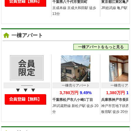
千葉県八千代市萱田町
東京都江東区亀戸
京成本線 京成大和田駅 徒歩
JR総武線 亀戸駅 徒
13分
一棟アパート
一棟アパートをもっと見る
----------
一棟売りアパート
一棟売りア
3,780万円
9.49%
1,380万円
1
千葉県松戸市八ケ崎1丁目
兵庫県神戸市長田
JR武蔵野線 新松戸駅 徒歩 20
神戸市営地下鉄西
分
板宿駅 徒歩 20分