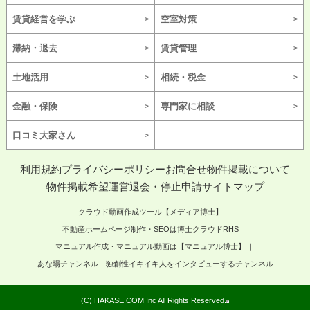
賃貸経営を学ぶ
空室対策
滞納・退去
賃貸管理
土地活用
相続・税金
金融・保険
専門家に相談
口コミ大家さん
利用規約
プライバシーポリシー
お問合せ
物件掲載について
物件掲載希望
運営
退会・停止申請
サイトマップ
クラウド動画作成ツール【メディア博士】
不動産ホームページ制作・SEOは博士クラウドRHS
マニュアル作成・マニュアル動画は【マニュアル博士】
あな場チャンネル｜独創性イキイキ人をインタビューするチャンネル
(C) HAKASE.COM Inc All Rights Reserved.