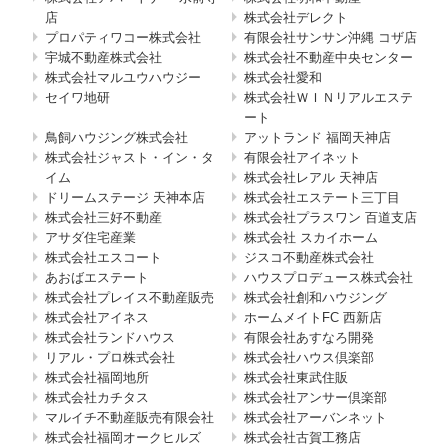
店
株式会社デレクト
プロパティワコー株式会社
有限会社サンサン沖縄 コザ店
宇城不動産株式会社
株式会社不動産中央センター
株式会社マルユウハウジー
株式会社愛和
セイワ地研
株式会社ＷＩＮリアルエステ
ート
鳥飼ハウジング株式会社
アットランド 福岡天神店
株式会社ジャスト・イン・タ
有限会社アイネット
イム
株式会社レアル 天神店
ドリームステージ 天神本店
株式会社エステート三丁目
株式会社三好不動産
株式会社プラスワン 百道支店
アサダ住宅産業
株式会社 スカイホーム
株式会社エスコート
ジスコ不動産株式会社
あおばエステート
ハウスプロデュース株式会社
株式会社プレイス不動産販売
株式会社創和ハウジング
株式会社アイネス
ホームメイトFC 西新店
株式会社ランドハウス
有限会社あすなろ開発
リアル・プロ株式会社
株式会社ハウス倶楽部
株式会社福岡地所
株式会社東武住販
株式会社カチタス
株式会社アンサー倶楽部
マルイチ不動産販売有限会社
株式会社アーバンネット
株式会社福岡オークヒルズ
株式会社古賀工務店