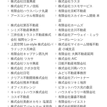
株式会社日進興産
株式会社ラスタ
株式会社アスノ信拓
株式会社コスモサービス
有限会社ハウスバンク丸菱
有限会社京町不動産
アースコンサル有限会社
有限会社スカイホーム開発 本
店
株式会社第百不動産
有限会社ホームズ
シミズ不動産事務所
有限会社古川不動産
三井住友トラスト不動産株式
株式会社アーウェイ・ミュウ
会社 福岡センター
コーポレーション
上質空間 Lux-style 株式会社パ
株式会社マイホーム情報不動
ラドックス天神店
産 小城支店
有限会社キャプテン西九州
有限会社 大興不動産延岡
株式会社 ツカサ
株式会社 AIC
株式会社ツカサ興産
日航不動産有限会社
株式会社 クボタ住宅
株式会社川商ハウス
株式会社日宅
みどり不動産事務所
クリアス不動開発株式会社
株式会社アパートナー
株式会社熊本不動産
株式会社ツキミ地所
オフィスオレンジ
ピタットハウス光の森店
キャロットハウス株式会社
ハウスギャラリー有限会社
コスギ不動産
有限会社藤森不動産
株式会社美創オカモト 塩屋店
有限会社ハイエスト
株式会社アパートナー 水前寺
株式会社明和不動産