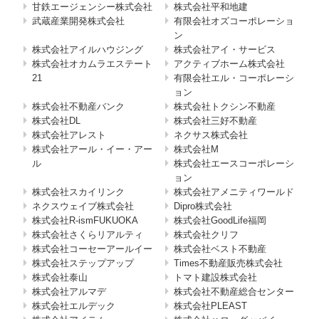
甘鉄エージェンシー株式会社
株式会社平和地建
武蔵産業開発株式会社
有限会社オズコーポレーショ
ン
株式会社アイルハウジング
株式会社アイ・サービス
株式会社オカムラエステート
アクティブホーム株式会社
21
有限会社エル・コーポレーシ
ョン
株式会社不動産バンク
株式会社トクシン不動産
株式会社DL
株式会社三好不動産
株式会社アレスト
ネクサス株式会社
株式会社アール・イー・アー
株式会社M
ル
株式会社エースコーポレーシ
ョン
株式会社スカイリンク
株式会社アメニティワールド
ネクスウェイブ株式会社
Dipro株式会社
株式会社R-ismFUKUOKA
株式会社GoodLife福岡
株式会社さくらリアルティ
株式会社クリフ
株式会社コーセーアールイー
株式会社ベスト不動産
株式会社ステップアップ
Times不動産販売株式会社
株式会社泰山
トマト建設株式会社
株式会社アルマデ
株式会社不動産総合センター
株式会社エルデック
株式会社PLEAST