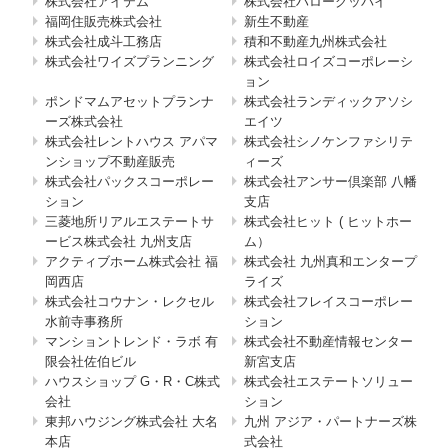
株式会社アイテム
株式会社ハローグッバイ
福岡住販売株式会社
新生不動産
株式会社成斗工務店
積和不動産九州株式会社
株式会社ワイズプランニング
株式会社ロイズコーポレーシ
ョン
ポンドマムアセットプランナ
株式会社ランディックアソシ
ーズ株式会社
エイツ
株式会社レントハウス アパマ
株式会社シノケンファシリテ
ンショップ不動産販売
ィーズ
株式会社パックスコーポレー
株式会社アンサー倶楽部 八幡
ション
支店
三菱地所リアルエステートサ
株式会社ヒット ( ヒットホー
ービス株式会社 九州支店
ム）
アクティブホーム株式会社 福
株式会社 九州真和エンタープ
岡西店
ライズ
株式会社コウナン・レクセル
株式会社フレイスコーポレー
水前寺事務所
ション
マンショントレンド・ラボ 有
株式会社不動産情報センター
限会社佐伯ビル
新宮支店
ハウスショップ G・R・C株式
株式会社エステートソリュー
会社
ション
東邦ハウジング株式会社 大名
九州 アジア・パートナーズ株
本店
式会社