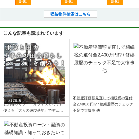
詳細
詳細
詳細
収益物件検索はこちら
こんな記事も読まれています
飯能ベース｜飯能・青梅で田舎暮ら
不動産評価額見直しで相続税の還付
し別荘やリゾートオフィスとしても
金2,400万円!? / 修繕履歴のチェック
使える「大人の遊び基地」でデュア
不足で大惨事 他
ルライフ