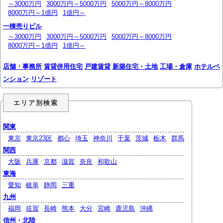
～3000万円
3000万円～5000万円
5000万円～8000万円
8000万円～1億円
1億円～
一棟売りビル
～3000万円
3000万円～5000万円
5000万円～8000万円
8000万円～1億円
1億円～
店舗・事務所
賃貸併用住宅
戸建賃貸
新築住宅・土地
工場・倉庫
ホテルペ
ンション
リゾート
エリア別検索
関東
東京
東京23区
都心
埼玉
神奈川
千葉
茨城
栃木
群馬
関西
大阪
兵庫
京都
滋賀
奈良
和歌山
東海
愛知
岐阜
静岡
三重
九州
福岡
佐賀
長崎
熊本
大分
宮崎
鹿児島
沖縄
信州・北陸