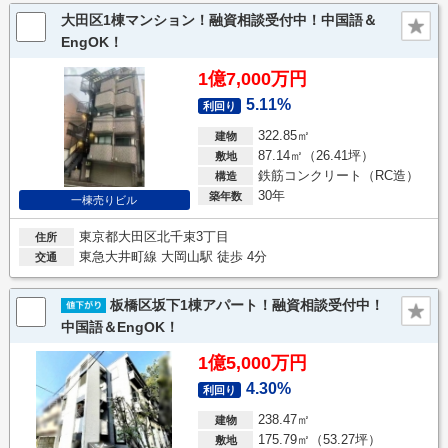
大田区1棟マンション！融資相談受付中！中国語＆
EngOK！
1億7,000万円
5.11%
利回り
322.85㎡
建物
87.14㎡（26.41坪）
敷地
鉄筋コンクリート（RC造）
構造
30年
築年数
一棟売りビル
東京都大田区北千束3丁目
住所
東急大井町線 大岡山駅 徒歩 4分
交通
板橋区坂下1棟アパート！融資相談受付中！
中国語＆EngOK！
1億5,000万円
4.30%
利回り
238.47㎡
建物
175.79㎡（53.27坪）
敷地