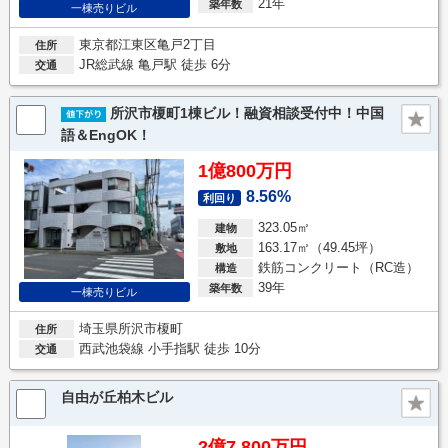
21年
築年数
一棟売りビル
東京都江東区亀戸2丁目
住所
JR総武線 亀戸駅 徒歩 6分
交通
所沢市榎町1棟ビル！融資相談受付中！中国
語＆EngOK！
1億800万円
8.56%
利回り
323.05㎡
建物
163.17㎡（49.45坪）
敷地
鉄筋コンクリート（RC造）
構造
39年
築年数
一棟売りビル
埼玉県所沢市榎町
住所
西武池袋線 小手指駅 徒歩 10分
交通
自由が丘柏木ビル
2億7,800万円