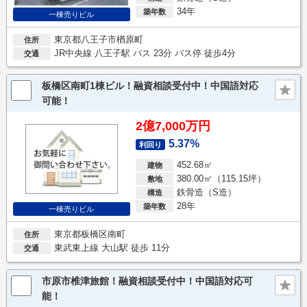
34年
築年数
一棟売りビル
東京都八王子市楢原町
住所
JR中央線 八王子駅 バス 23分 バス停 徒歩4分
交通
板橋区南町1棟ビル！融資相談受付中！中国語対応
可能！
2億7,000万円
5.37%
利回り
452.68㎡
建物
380.00㎡（115.15坪）
敷地
鉄骨造（S造）
構造
28年
築年数
一棟売りビル
東京都板橋区南町
住所
東武東上線 大山駅 徒歩 11分
交通
市原市椎津旅館！融資相談受付中！中国語対応可
能！