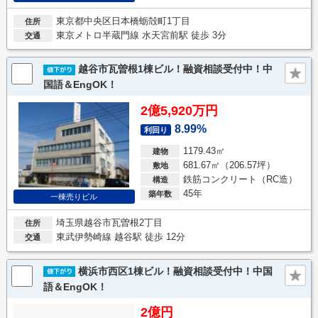
東京都中央区日本橋蛎殻町1丁目
住所
東京メトロ半蔵門線 水天宮前駅 徒歩 3分
交通
越谷市瓦曽根1棟ビル！融資相談受付中！中
国語＆EngOK！
2億5,920万円
8.99%
利回り
1179.43㎡
建物
681.67㎡（206.57坪）
敷地
鉄筋コンクリート（RC造）
構造
45年
築年数
一棟売りビル
埼玉県越谷市瓦曽根2丁目
住所
東武伊勢崎線 越谷駅 徒歩 12分
交通
横浜市西区1棟ビル！融資相談受付中！中国
語＆EngOK！
2億円