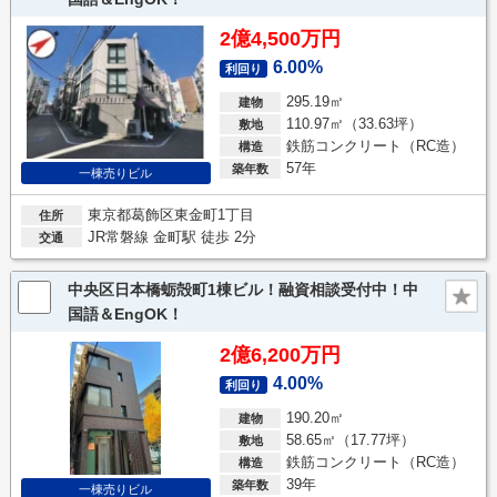
2億4,500万円
6.00%
利回り
295.19㎡
建物
110.97㎡（33.63坪）
敷地
鉄筋コンクリート（RC造）
構造
57年
築年数
一棟売りビル
東京都葛飾区東金町1丁目
住所
JR常磐線 金町駅 徒歩 2分
交通
中央区日本橋蛎殻町1棟ビル！融資相談受付中！中
国語＆EngOK！
2億6,200万円
4.00%
利回り
190.20㎡
建物
58.65㎡（17.77坪）
敷地
鉄筋コンクリート（RC造）
構造
39年
築年数
一棟売りビル