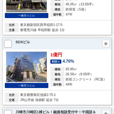
45.05㎡（13.65坪）
敷地
鉄骨造（S造）
構造
47年
築年数
一棟売りビル
東京都新宿区西早稲田1-17-5
住所
都電荒川線 早稲田駅 徒歩 1分
交通
SOXビル
1億円
4.70%
利回り
83.90㎡
建物
26.58㎡（8.05坪）
敷地
鉄筋コンクリート（RC造）
構造
44年
築年数
一棟売りビル
東京都豊島区池袋2-75-1
住所
JR山手線 池袋駅 徒歩 7分
交通
川崎市川崎区1棟ビル！融資相談受付中！中国語＆