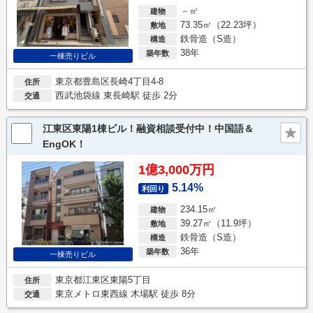
－㎡
建物
73.35㎡（22.23坪）
敷地
鉄骨造（S造）
構造
38年
築年数
一棟売りビル
東京都豊島区長崎4丁目4-8
住所
西武池袋線 東長崎駅 徒歩 2分
交通
江東区東陽1棟ビル！融資相談受付中！中国語＆
EngOK！
1億3,000万円
5.14%
利回り
234.15㎡
建物
39.27㎡（11.9坪）
敷地
鉄骨造（S造）
構造
36年
築年数
一棟売りビル
東京都江東区東陽5丁目
住所
東京メトロ東西線 木場駅 徒歩 8分
交通