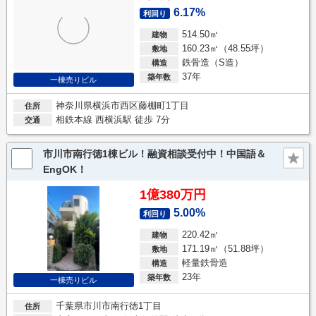
6.17%
利回り
514.50㎡
建物
160.23㎡（48.55坪）
敷地
鉄骨造（S造）
構造
37年
築年数
一棟売りビル
神奈川県横浜市西区藤棚町1丁目
住所
相鉄本線 西横浜駅 徒歩 7分
交通
市川市南行徳1棟ビル！融資相談受付中！中国語＆
EngOK！
1億380万円
5.00%
利回り
220.42㎡
建物
171.19㎡（51.88坪）
敷地
軽量鉄骨造
構造
23年
築年数
一棟売りビル
千葉県市川市南行徳1丁目
住所