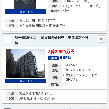
93.04㎡（28.19坪）
敷地
鉄筋コンクリート（RC造）
構造
44年
築年数
一棟売りビル
東京都世田谷区奥沢7丁目
住所
東急東横線 田園調布駅 徒歩 7分
交通
取手市1棟ビル！融資相談受付中！中国語対応可
能！
2億2,900万円
6.92%
利回り
1248.44㎡
建物
359.12㎡（108.82坪）
敷地
鉄骨鉄筋コンクリート造
構造
（SRC造）
一棟売りビル
47年
築年数
茨城県取手市新町2丁目
住所
JR常磐線 取手駅 徒歩 3分
交通