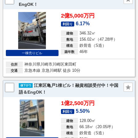
EngOK！
2億5,000万円
6.17%
利回り
346.32㎡
建物
156.02㎡（47.28坪）
敷地
鉄骨造（S造）
構造
46年
築年数
一棟売りビル
神奈川県川崎市川崎区東田町
住所
京急本線 京急川崎駅 徒歩 10分
交通
江東区亀戸1棟ビル！融資相談受付中！中国
語＆EngOK！
1億2,500万円
5.50%
利回り
128.00㎡
建物
66.18㎡（20.05坪）
敷地
鉄骨造（S造）
構造