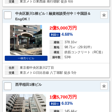
東京メトロ東西線 南行徳駅 徒歩 6分
交通
中央区新川1棟ビル！融資相談受付中！中国語＆
EngOK！
2億5,000万円
4.68%
利回り
378.10㎡
建物
98.71㎡（29.91坪）
敷地
鉄筋コンクリート（RC造）
構造
53年
築年数
一棟売りビル
東京都中央区新川2丁目
住所
東京メトロ日比谷線 八丁堀駅 徒歩 5分
交通
西早稲田1棟ビル
1億5,700万円
6.03%
利回り
145.44㎡
建物