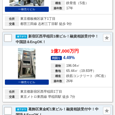
鉄骨造（S造）
構造
17年
築年数
一棟売りビル
東京都板橋区坂下1丁目
住所
都営三田線 志村三丁目駅 徒歩 9分
交通
新宿区西早稲田1棟ビル！融資相談受付中！
中国語＆EngOK！
1億7,000万円
4.49%
利回り
196.04㎡
建物
65.44㎡（19.83坪）
敷地
鉄筋コンクリート（RC造）
構造
26年
築年数
一棟売りビル
東京都新宿区西早稲田1丁目
住所
東京メトロ東西線 早稲田駅 徒歩 7分
交通
葛飾区東金町1東ビル！融資相談受付中！中
国語＆EngOK！