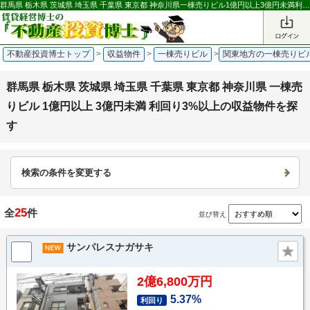
群馬県 栃木県 茨城県 埼玉県 千葉県 東京都 神奈川県一棟売りビル1億円以上3億円未満利…の収益物件を探す｜不動産投資博士
不動産投資博士トップ
>
収益物件
>
一棟売りビル
>
関東地方の一棟売りビ
群馬県 栃木県 茨城県 埼玉県 千葉県 東京都 神奈川県 一棟売
りビル 1億円以上 3億円未満 利回り3%以上の収益物件を探
す
検索の条件を変更する
25
全
件
並び替え
サンパレスナガサキ
2億6,800万円
5.37%
利回り