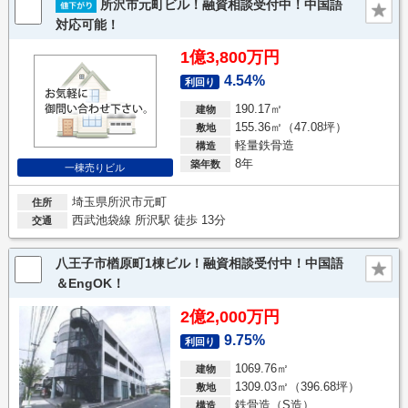
所沢市元町ビル！融資相談受付中！中国語
対応可能！
1億3,800万円
4.54%
利回り
190.17㎡
建物
155.36㎡（47.08坪）
敷地
軽量鉄骨造
構造
8年
築年数
一棟売りビル
埼玉県所沢市元町
住所
西武池袋線 所沢駅 徒歩 13分
交通
八王子市楢原町1棟ビル！融資相談受付中！中国語
＆EngOK！
2億2,000万円
9.75%
利回り
1069.76㎡
建物
1309.03㎡（396.68坪）
敷地
鉄骨造（S造）
構造