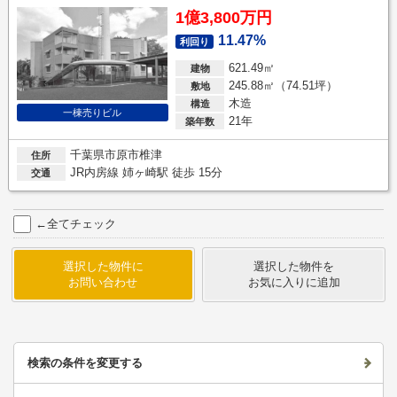
1億3,800万円
11.47%
利回り
621.49㎡
建物
245.88㎡（74.51坪）
敷地
木造
構造
一棟売りビル
21年
築年数
千葉県市原市椎津
住所
JR内房線 姉ヶ崎駅 徒歩 15分
交通
←全てチェック
選択した物件に
選択した物件を
お問い合わせ
お気に入りに追加
検索の条件を変更する