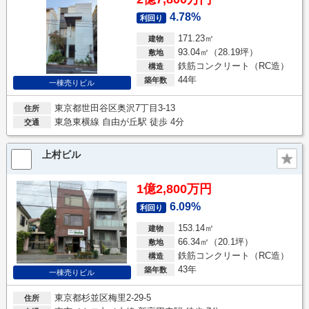
4.78%
利回り
171.23㎡
建物
93.04㎡（28.19坪）
敷地
鉄筋コンクリート（RC造）
構造
44年
築年数
一棟売りビル
東京都世田谷区奥沢7丁目3-13
住所
東急東横線 自由が丘駅 徒歩 4分
交通
上村ビル
1億2,800万円
6.09%
利回り
153.14㎡
建物
66.34㎡（20.1坪）
敷地
鉄筋コンクリート（RC造）
構造
43年
築年数
一棟売りビル
東京都杉並区梅里2-29-5
住所