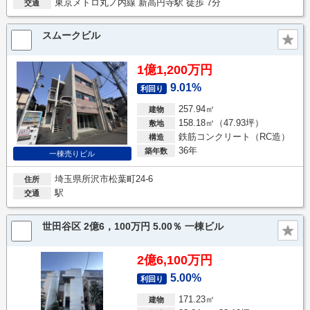
東京メトロ丸ノ内線 新高円寺駅 徒歩 7分
交通
スムークビル
1億1,200万円
9.01%
利回り
257.94㎡
建物
158.18㎡（47.93坪）
敷地
鉄筋コンクリート（RC造）
構造
36年
築年数
一棟売りビル
埼玉県所沢市松葉町24-6
住所
駅
交通
世田谷区 2億6，100万円 5.00％ 一棟ビル
2億6,100万円
5.00%
利回り
171.23㎡
建物