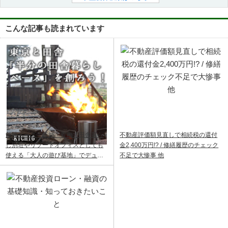
こんな記事も読まれています
飯能ベース｜飯能・青梅で田舎暮ら
不動産評価額見直しで相続税の還付
し別荘やリゾートオフィスとしても
金2,400万円!? / 修繕履歴のチェック
使える「大人の遊び基地」でデュア
不足で大惨事 他
ルライフ