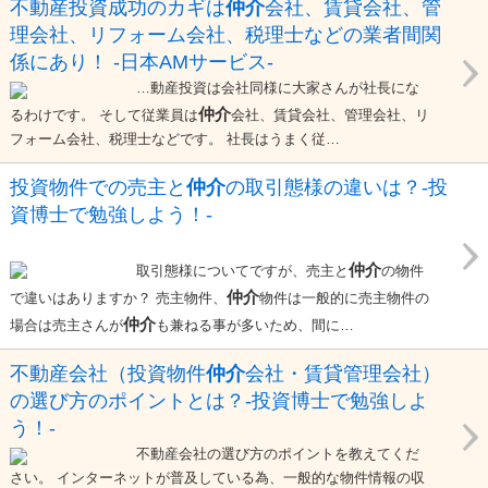
不動産投資成功のカギは
仲介
会社、賃貸会社、管
理会社、リフォーム会社、税理士などの業者間関
係にあり！ -日本AMサービス-
…動産投資は会社同様に大家さんが社長にな
仲介
るわけです。 そして従業員は
会社、賃貸会社、管理会社、リ
フォーム会社、税理士などです。 社長はうまく従…
投資物件での売主と
仲介
の取引態様の違いは？-投
資博士で勉強しよう！-
仲介
取引態様についてですが、売主と
の物件
仲介
で違いはありますか？ 売主物件、
物件は一般的に売主物件の
仲介
場合は売主さんが
も兼ねる事が多いため、間に…
不動産会社（投資物件
仲介
会社・賃貸管理会社）
の選び方のポイントとは？-投資博士で勉強しよ
う！-
不動産会社の選び方のポイントを教えてくだ
さい。 インターネットが普及している為、一般的な物件情報の収