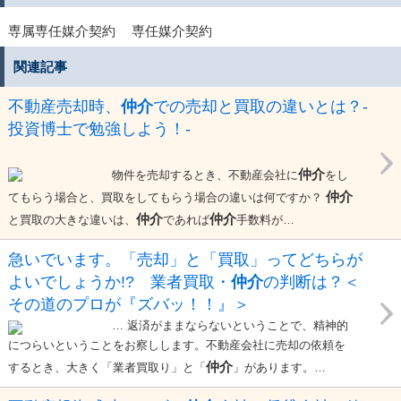
専属専任媒介契約
専任媒介契約
関連記事
不動産売却時、
仲介
での売却と買取の違いとは？-
投資博士で勉強しよう！-
仲介
物件を売却するとき、不動産会社に
をし
仲介
てもらう場合と、買取をしてもらう場合の違いは何ですか？
仲介
仲介
と買取の大きな違いは、
であれば
手数料が…
急いでいます。「売却」と「買取」ってどちらが
よいでしょうか!? 業者買取・
仲介
の判断は？＜
その道のプロが『ズバッ！！』＞
… 返済がままならないということで、精神的
につらいということをお察しします。不動産会社に売却の依頼を
仲介
するとき、大きく「業者買取り」と「
」があります。…