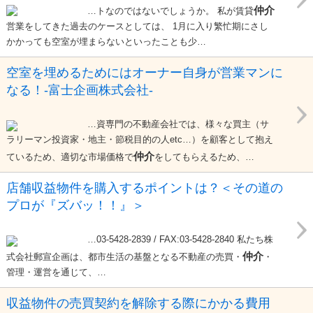
仲介
…トなのではないでしょうか。 私が賃貸
営業をしてきた過去のケースとしては、 1月に入り繁忙期にさし
かかっても空室が埋まらないといったことも少…
空室を埋めるためにはオーナー自身が営業マンに
なる！-富士企画株式会社-
…資専門の不動産会社では、様々な買主（サ
ラリーマン投資家・地主・節税目的の人etc…）を顧客として抱え
仲介
ているため、適切な市場価格で
をしてもらえるため、…
店舗収益物件を購入するポイントは？＜その道の
プロが『ズバッ！！』＞
…03-5428-2839 / FAX:03-5428-2840 私たち株
仲介
式会社郵宣企画は、都市生活の基盤となる不動産の売買・
・
管理・運営を通じて、…
収益物件の売買契約を解除する際にかかる費用