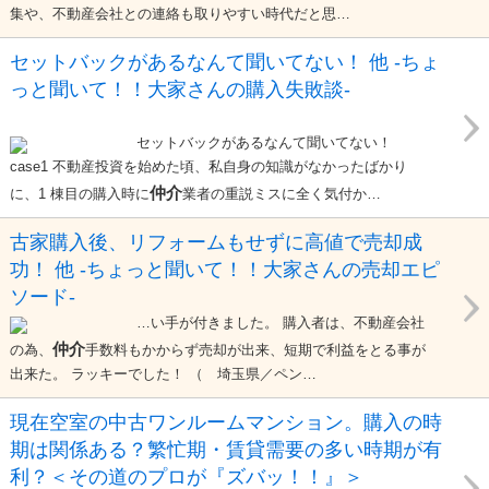
集や、不動産会社との連絡も取りやすい時代だと思…
セットバックがあるなんて聞いてない！ 他 -ちょ
っと聞いて！！大家さんの購入失敗談-
セットバックがあるなんて聞いてない！
case1 不動産投資を始めた頃、私自身の知識がなかったばかり
仲介
に、1 棟目の購入時に
業者の重説ミスに全く気付か…
古家購入後、リフォームもせずに高値で売却成
功！ 他 -ちょっと聞いて！！大家さんの売却エピ
ソード-
…い手が付きました。 購入者は、不動産会社
仲介
の為、
手数料もかからず売却が出来、短期で利益をとる事が
出来た。 ラッキーでした！ （ 埼玉県／ペン…
現在空室の中古ワンルームマンション。購入の時
期は関係ある？繁忙期・賃貸需要の多い時期が有
利？＜その道のプロが『ズバッ！！』＞