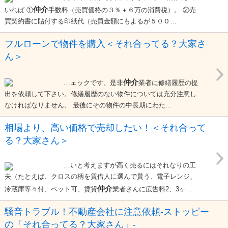
仲介
いれば ①
手数料（売買価格の３％＋６万の消費税）。 ②売
買契約書に貼付する印紙代（売買金額にもよるが５００…
フルローンで物件を購入＜それ合ってる？大家さ
ん＞
仲介
…ェックです。是非
業者に修繕履歴の提
出を依頼して下さい。修繕履歴のない物件については充分注意し
なければなりません。 最後にその物件の中長期にわた…
相場より、高い価格で売却したい！＜それ合って
る？大家さん＞
…いと考えますが高く売るにはそれなりの工
夫（たとえば、クロスの柄を賃借人に選んで貰う、電子レンジ、
仲介
冷蔵庫等々付、ペット可、賃貸
業者さんに広告料2、3ヶ…
騒音トラブル！不動産会社に注意依頼-ストッピー
の「それ合ってる？大家さん」-