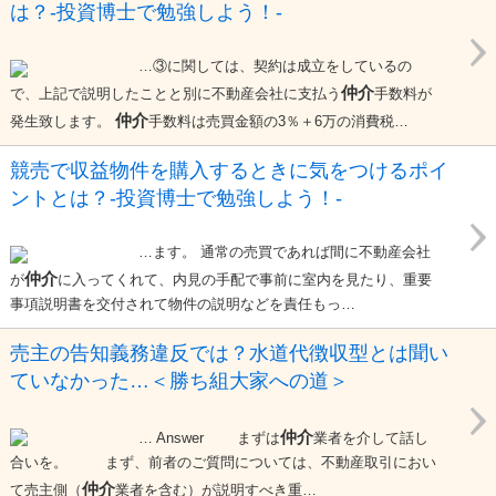
は？-投資博士で勉強しよう！-
…③に関しては、契約は成立をしているの
仲介
で、上記で説明したことと別に不動産会社に支払う
手数料が
仲介
発生致します。
手数料は売買金額の3％＋6万の消費税…
競売で収益物件を購入するときに気をつけるポイ
ントとは？-投資博士で勉強しよう！-
…ます。 通常の売買であれば間に不動産会社
仲介
が
に入ってくれて、内見の手配で事前に室内を見たり、重要
事項説明書を交付されて物件の説明などを責任もっ…
売主の告知義務違反では？水道代徴収型とは聞い
ていなかった…＜勝ち組大家への道＞
仲介
… Answer まずは
業者を介して話し
合いを。 まず、前者のご質問については、不動産取引におい
仲介
て売主側（
業者を含む）が説明すべき重…