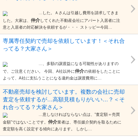
…した。Ａさんは引越し費用を請求してきま
仲介
した。大家は、
してくれた不動産会社にアパート入居者に注
意と入居者の対応解決を依頼するが・・・ ストッピー今回…
専属専任契約で売却を依頼しています！＜それ合
ってる？大家さん＞
…、多額の譲渡益になる可能性がありますの
仲介
で、ご注意ください。 今回、A社以外に
の依頼をしたことに
よって、A社に支払うことになる違約金は譲渡費用に…
不動産売却を検討しています。複数の会社に売却
査定を依頼するが…高額見積もりがいい…？＜そ
れ合ってる？大家さん＞
…意しなければならない点は、“査定額＝売買
仲介
金額”ではないことです。
業者は、専任媒介契約を取るために
査定額を高く設定する傾向にあります。 しかし…