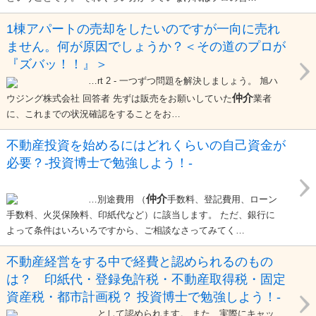
1棟アパートの売却をしたいのですが一向に売れ
ません。何が原因でしょうか？＜その道のプロが
『ズバッ！！』＞
…rt 2 - 一つずつ問題を解決しましょう。 旭ハ
仲介
ウジング株式会社 回答者 先ずは販売をお願いしていた
業者
に、これまでの状況確認をすることをお…
不動産投資を始めるにはどれくらいの自己資金が
必要？-投資博士で勉強しよう！-
仲介
…別途費用 （
手数料、登記費用、ローン
手数料、火災保険料、印紙代など）に該当します。 ただ、銀行に
よって条件はいろいろですから、ご相談なさってみてく…
不動産経営をする中で経費と認められるのもの
は？ 印紙代・登録免許税・不動産取得税・固定
資産税・都市計画税？ 投資博士で勉強しよう！-
…として認められます。 また、実際にキャッ