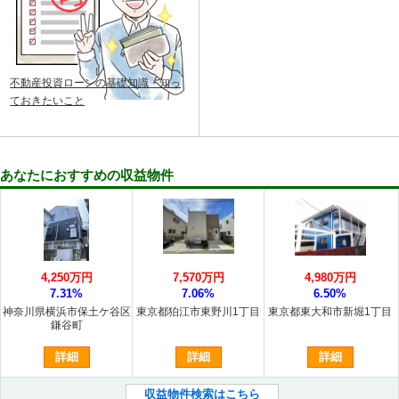
不動産投資ローンの基礎知識・知っ
ておきたいこと
あなたにおすすめの収益物件
4,250万円
7,570万円
4,980万円
7.31%
7.06%
6.50%
神奈川県横浜市保土ケ谷区
東京都狛江市東野川1丁目
東京都東大和市新堀1丁目
鎌谷町
詳細
詳細
詳細
収益物件検索はこちら