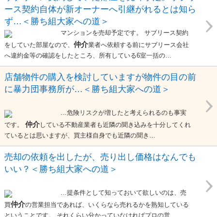
ース契約自体が新オーナーへ引継がれるとは知ら
ず…＜勝ち組大家への道＞
マンションを売却予定です。 サブリース契約
仲介
をしていた部屋なので、
業者へ依頼する前にサブリース会社
へ違約金等の確認をしたところ、所有している6室一括の…
店舗物件の購入を検討していますが物件の目の前
に暴力団事務所が…＜勝ち組大家への道＞
…危険リスクが増したと考えられるのも事実
仲介
です。
している不動産業者も近隣の聞き込みを十分してくれ
ているとは思いますが、買主様自身でも近隣の聞き…
売却の依頼を出したが、売り出し価格はなんでも
いい？＜勝ち組大家への道＞
…提条件として知っておいて欲しいのは、売
仲介
買
の営業担当であれば、いくらなら売れるかを熟知している
ということです。 それくらい分かっていなければプロの営…