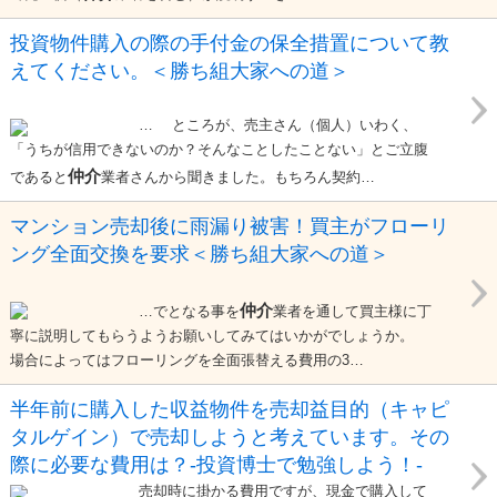
投資物件購入の際の手付金の保全措置について教
えてください。＜勝ち組大家への道＞
… ところが、売主さん（個人）いわく、
「うちが信用できないのか？そんなことしたことない」とご立腹
仲介
であると
業者さんから聞きました。もちろん契約…
マンション売却後に雨漏り被害！買主がフローリ
ング全面交換を要求＜勝ち組大家への道＞
仲介
…でとなる事を
業者を通して買主様に丁
寧に説明してもらうようお願いしてみてはいかがでしょうか。
場合によってはフローリングを全面張替える費用の3…
半年前に購入した収益物件を売却益目的（キャピ
タルゲイン）で売却しようと考えています。その
際に必要な費用は？-投資博士で勉強しよう！-
売却時に掛かる費用ですが、現金で購入して