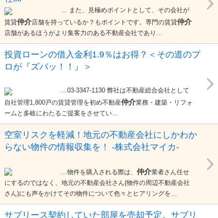
… また、見極めポイントとして、その会社が
仲介
仲介
賃貸
店舗を持っているか？もポイントです。専門の賃貸
店舗があるほうがより集客力のある不動産会社であり…
投資ローンの借入金利1.9％はお得？＜その道のプ
ロが『ズバッ！！』＞
…03-3347-1130 弊社は不動産総合会社として
仲介
自社管理1,800戸の賃貸管理を初め不動産
業務・建築・リフォ
ームと多岐にわたるご提案をさせてい…
空室リスクを軽減！地元の不動産会社にしかわか
らない物件の情報収集を！ -株式会社マイカ-
仲介
…物件を購入される際は、
業者さん任せ
にするのではなく、地元の不動産会社さん(物件の周辺不動産会社
さん)にも声をかけてその物件について色々とヒアリングを…
サブリース契約していた部屋を売却予定。サブリ