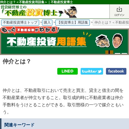
仲介とは？＜不動産投資用語集＞｜不動産投資博士
不動産投資博士トップ
>
購入
>
【投資博士】用語集
>
仲介とは？＜不動産
仲介とは？
仲介とは、不動産取引において売主と買主、貸主と借主の間を
不動産業者が仲立ちすること。取引成約時に不動産業者は仲介
手数料をうけとることができる。取引態様の一つで媒介ともい
う。
関連キーワード