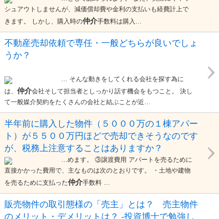
シュアウトしませんが、減価償却費や金利の支払いも経費計上で
仲介
きます。 しかし、購入時の
手数料は購入…
不動産売却依頼で専任・一般どちらが良いでしょ
うか？
… そんな動きをしてくれる会社を探す為に
仲介
は、
会社そして担当者としっかり話す機会をもつこと。 決し
て一般媒介契約をたくさんの会社と結ぶことが近…
半年前に購入した物件（５０００万の１棟アパー
ト）が５５００万円ほどで売却できそうなのです
が、税務上注意することはありますか？
…めます。 ③譲渡費用 アパートを売るために
直接かかった費用で、主なものは次のとおりです。 ・土地や建物
仲介
を売るために支払った
手数料 …
販売物件の取引態様の「売主」とは？ 売主物件
のメリット・デメリットは？ -投資博士で勉強し