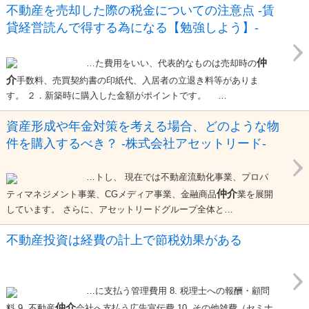
不動産を売却した際の税金についての注意点 -賃
貸経営読んで得する為になる【勉強しよう】-
仲
…た費用をいい、代表的なものは売却時の
介
手数料、売買契約書の印紙代、入居者の立退き料等がありま
す。 ２．新築時に購入した金額がポイントです。 …
資産形成や年金対策を考える場合、どのような物
件を購入するべき？ -株式会社アセットリード-
…トし、 現在では不動産流動化事業、プロパ
仲介
ティマネジメント事業、CGメディア事業、金融商品
業を展開
しています。 さらに、アセットリードグループ全体と…
不動産投資は経費の計上で節税効果がある
…に支払う管理費用 8. 税理士への報酬・顧問
仲介
料 9. 不動産
会社へ支払う広告宣伝費 10. その他雑費（セミナ